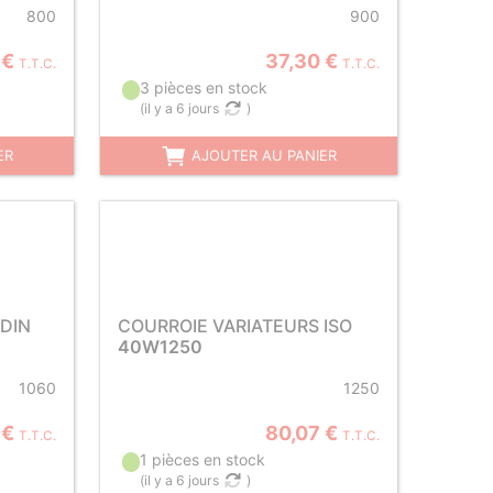
800
900
 €
37,30 €
T.T.C.
T.T.C.
3 pièces en stock
(
il y a 6 jours
)
ER
AJOUTER AU PANIER
DIN
COURROIE VARIATEURS ISO
40W1250
1060
1250
 €
80,07 €
T.T.C.
T.T.C.
1 pièces en stock
(
il y a 6 jours
)