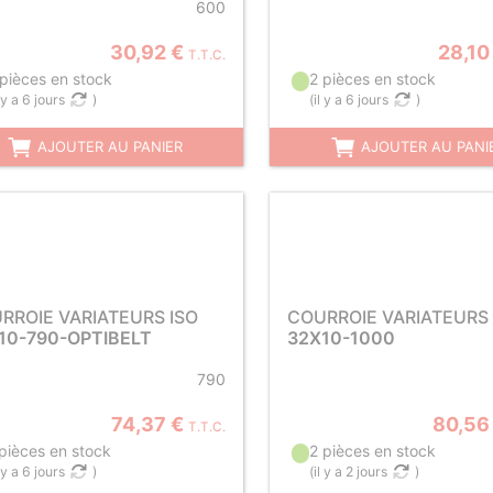
600
30,92 €
28,10
T.T.C.
 pièces en stock
2 pièces en stock
l y a 6 jours
)
(
il y a 6 jours
)
AJOUTER AU PANIER
AJOUTER AU PANI
RROIE VARIATEURS ISO
COURROIE VARIATEURS 
10-790-OPTIBELT
32X10-1000
790
74,37 €
80,56
T.T.C.
 pièces en stock
2 pièces en stock
l y a 6 jours
)
(
il y a 2 jours
)