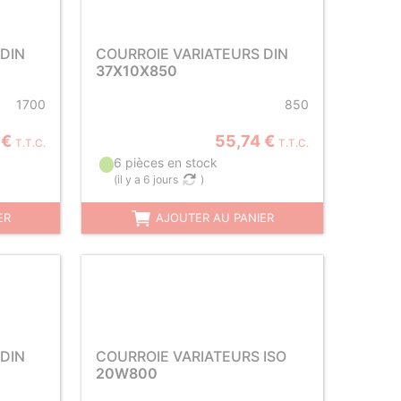
DIN
COURROIE VARIATEURS DIN
37X10X850
1700
850
 €
55,74 €
T.T.C.
T.T.C.
6 pièces en stock
(
il y a 6 jours
)
ER
AJOUTER AU PANIER
DIN
COURROIE VARIATEURS ISO
20W800