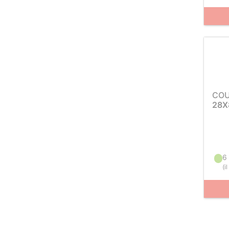
COU
28X
6
(
i