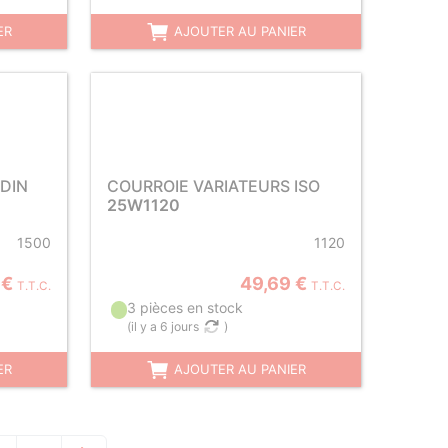
ER
AJOUTER AU PANIER
DIN
COURROIE VARIATEURS ISO
25W1120
1500
1120
 €
49,69 €
T.T.C.
T.T.C.
3 pièces en stock
(
il y a 6 jours
)
ER
AJOUTER AU PANIER