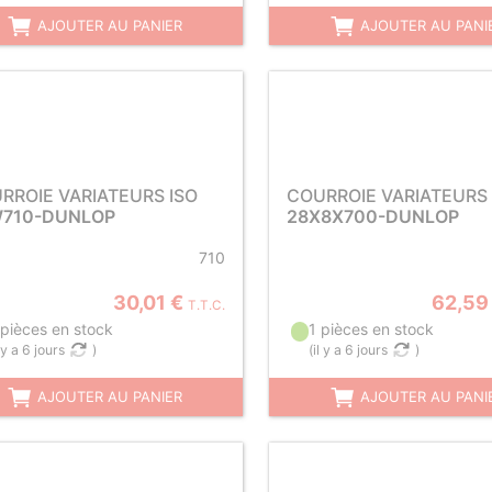
AJOUTER AU PANIER
AJOUTER AU PANI
RROIE VARIATEURS ISO
COURROIE VARIATEURS 
710-DUNLOP
28X8X700-DUNLOP
710
30,01 €
62,59
T.T.C.
 pièces en stock
1 pièces en stock
l y a 6 jours
)
(
il y a 6 jours
)
AJOUTER AU PANIER
AJOUTER AU PANI