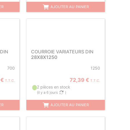
ER
AJOUTER AU PANIER
DIN
COURROIE VARIATEURS DIN
28X8X1250
700
1250
 €
72,39 €
T.T.C.
T.T.C.
2 pièces en stock
(
il y a 6 jours
)
ER
AJOUTER AU PANIER