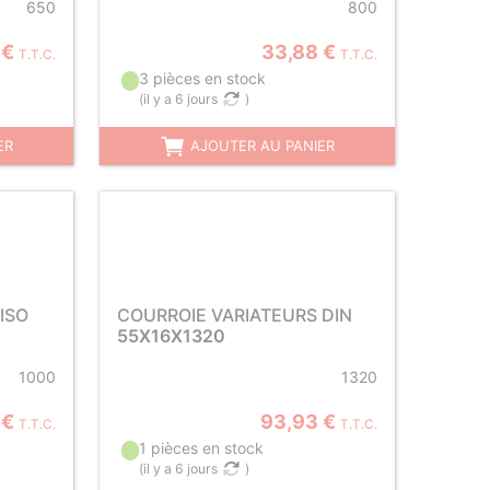
650
800
 €
33,88 €
T.T.C.
T.T.C.
3 pièces en stock
(
il y a 6 jours
)
ER
AJOUTER AU PANIER
ISO
COURROIE VARIATEURS DIN
55X16X1320
1000
1320
 €
93,93 €
T.T.C.
T.T.C.
1 pièces en stock
(
il y a 6 jours
)