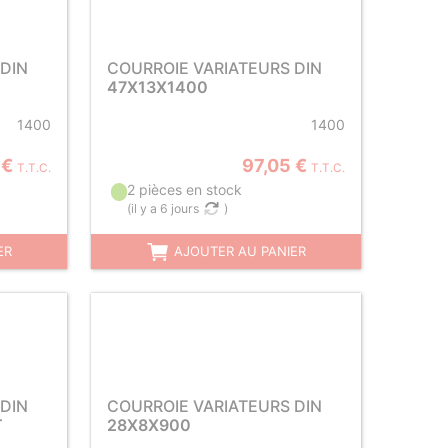
DIN
COURROIE VARIATEURS DIN
47X13X1400
1400
1400
 €
97,05 €
T.T.C.
T.T.C.
2 pièces en stock
(
il y a 6 jours
)
ER
AJOUTER AU PANIER
DIN
COURROIE VARIATEURS DIN
T
28X8X900