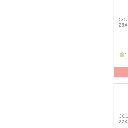
COU
28X
4
(
i
COU
22X