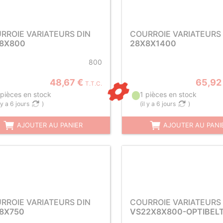
RROIE VARIATEURS DIN
COURROIE VARIATEURS 
8X800
28X8X1400
800
48,67 €
65,92
T.T.C.
 pièces en stock
1 pièces en stock
l y a 6 jours
)
(
il y a 6 jours
)
AJOUTER AU PANIER
AJOUTER AU PANI
RROIE VARIATEURS DIN
COURROIE VARIATEURS 
8X750
VS22X8X800-OPTIBEL