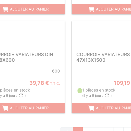
AJOUTER AU PANIER
AJOUTER AU PANI
RROIE VARIATEURS DIN
COURROIE VARIATEURS 
8X600
47X13X1500
600
39,78 €
109,19
T.T.C.
 pièces en stock
1 pièces en stock
l y a 6 jours
)
(
il y a 6 jours
)
AJOUTER AU PANIER
AJOUTER AU PANI