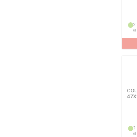
2
(
i
COU
47X
2
(
i