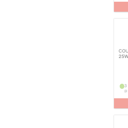
COU
25W
3
(
i