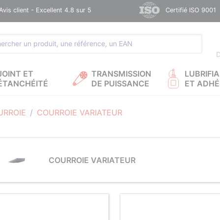
Avis client - Excellent 4.8 sur 5
Certifié ISO 9001
D
JOINT ET
TRANSMISSION
LUBRIFI
ÉTANCHÉITÉ
DE PUISSANCE
ET ADHÉ
URROIE
COURROIE VARIATEUR
COURROIE VARIATEUR