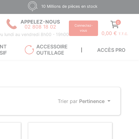
10 Millions de pièces en stock
APPELEZ-NOUS
0
02 808 18 02
Connectez-
vous
0,00 €
u lundi au vendredi 8h00 - 19h00
T.T.C.
ANT
ACCESSOIRE
ACCÈS PRO
SIF
OUTILLAGE
Trier par
Pertinence