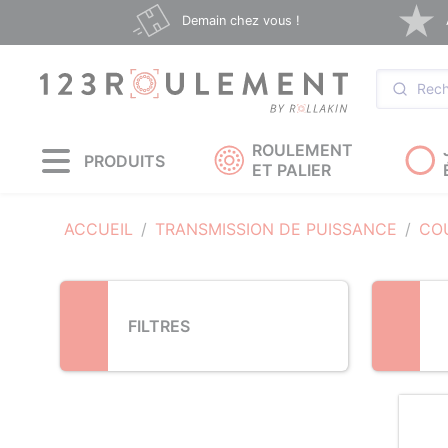
Loading...
Demain chez vous !
ROULEMENT
PRODUITS
ET PALIER
ACCUEIL
TRANSMISSION DE PUISSANCE
CO
FILTRES