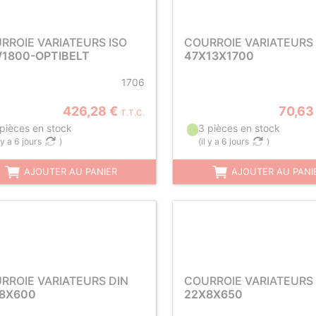
RROIE VARIATEURS ISO
COURROIE VARIATEURS 
1800-OPTIBELT
47X13X1700
1706
426,28 €
70,63
T.T.C.
 pièces en stock
3 pièces en stock
l y a 6 jours
)
(
il y a 6 jours
)
AJOUTER AU PANIER
AJOUTER AU PANI
RROIE VARIATEURS DIN
COURROIE VARIATEURS 
8X600
22X8X650