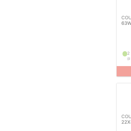
COU
63W
2
(
i
COU
22X