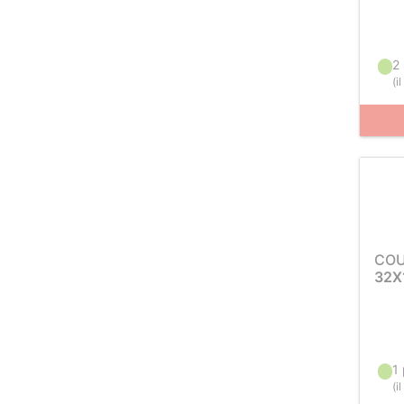
2
(
i
COU
32X
1
(
i