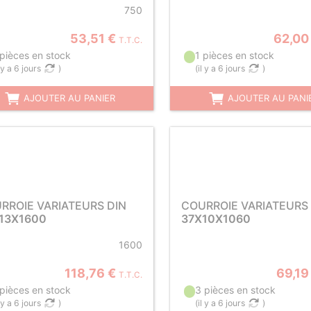
750
53,51 €
62,00
T.T.C.
 pièces en stock
1 pièces en stock
l y a 6 jours
)
(
il y a 6 jours
)
AJOUTER AU PANIER
AJOUTER AU PANI
RROIE VARIATEURS DIN
COURROIE VARIATEURS 
13X1600
37X10X1060
1600
118,76 €
69,19
T.T.C.
 pièces en stock
3 pièces en stock
l y a 6 jours
)
(
il y a 6 jours
)