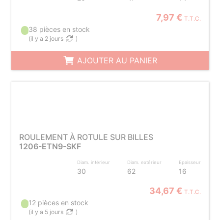
7,97 €
T.T.C.
38 pièces en stock
(
il y a 2 jours
)
AJOUTER AU PANIER
ROULEMENT À ROTULE SUR BILLES
1206-ETN9-SKF
Diam. intérieur
Diam. extérieur
Epaisseur
30
62
16
34,67 €
T.T.C.
12 pièces en stock
(
il y a 5 jours
)