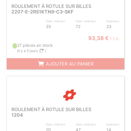
ROULEMENT À ROTULE SUR BILLES
2207-E-2RS1KTN9-C3-SKF
Diam. intérieur
Diam. extérieur
Epaisseur
35
72
23
93,38 €
T.T.C.
27 pièces en stock
(
il y a 5 jours
)
AJOUTER AU PANIER
ROULEMENT À ROTULE SUR BILLES
1204
Diam. intérieur
Diam. extérieur
Epaisseur
20
47
14