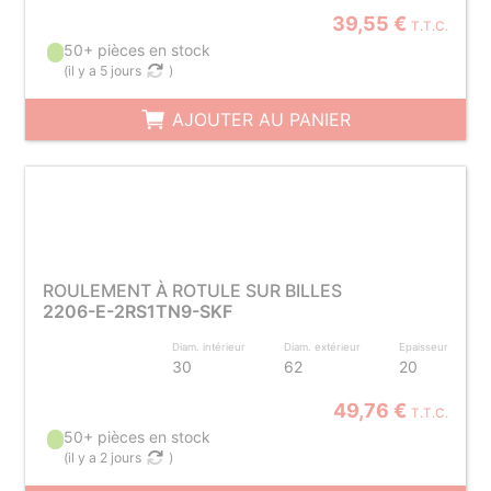
39,55 €
T.T.C.
50+ pièces en stock
(
il y a 5 jours
)
AJOUTER AU PANIER
ROULEMENT À ROTULE SUR BILLES
2206-E-2RS1TN9-SKF
Diam. intérieur
Diam. extérieur
Epaisseur
30
62
20
49,76 €
T.T.C.
50+ pièces en stock
(
il y a 2 jours
)