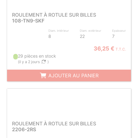
ROULEMENT À ROTULE SUR BILLES
108-TN9-SKF
Diam. intérieur
Diam. extérieur
Epaisseur
8
22
7
36,25 €
T.T.C.
29 pièces en stock
(
il y a 2 jours
)
AJOUTER AU PANIER
ROULEMENT À ROTULE SUR BILLES
2206-2RS