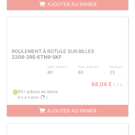
AJOUTER AU PANIER
ROULEMENT À ROTULE SUR BILLES
2208-2RS-ETN9-SKF
Diam. intérieur
Diam. extérieur
Epaisseur
40
80
23
88,04 €
T.T.C.
50+ pièces en stock
(
il y a 5 jours
)
AJOUTER AU PANIER