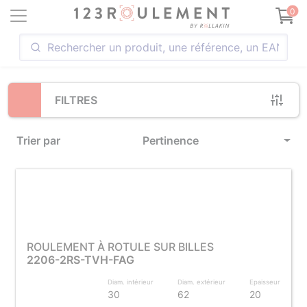
Loading...
0
FILTRES
Trier par
Pertinence
ROULEMENT À ROTULE SUR BILLES
2206-2RS-TVH-FAG
Diam. intérieur
Diam. extérieur
Epaisseur
30
62
20