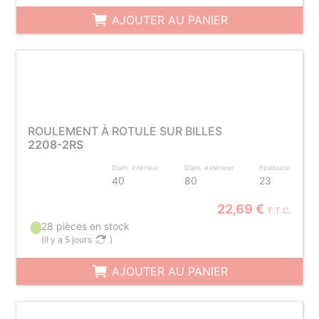
AJOUTER AU PANIER
ROULEMENT À ROTULE SUR BILLES
2208-2RS
Diam. intérieur
Diam. extérieur
Epaisseur
40
80
23
22,69 €
T.T.C.
28 pièces en stock
(
il y a 5 jours
)
AJOUTER AU PANIER