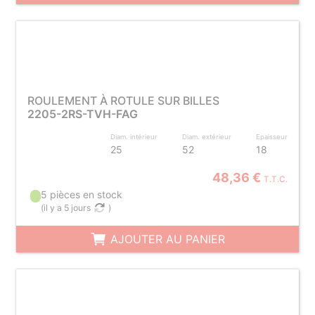
ROULEMENT À ROTULE SUR BILLES
2205-2RS-TVH-FAG
Diam. intérieur
Diam. extérieur
Epaisseur
25
52
18
48,36 €
T.T.C.
5 pièces en stock
(
il y a 5 jours
)
AJOUTER AU PANIER