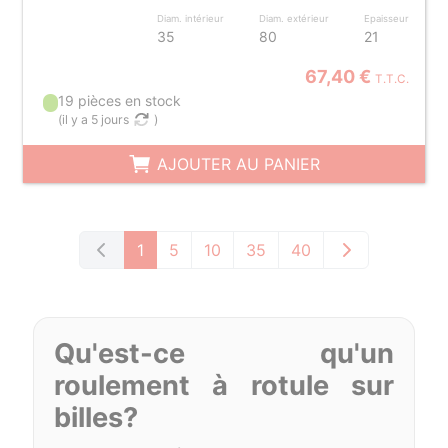
Diam. intérieur
Diam. extérieur
Epaisseur
35
80
21
67,40 €
T.T.C.
19 pièces en stock
(
il y a 5 jours
)
AJOUTER AU PANIER
1
5
10
35
40
Qu'est-ce qu'un
roulement à rotule sur
billes?