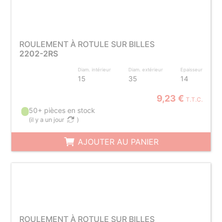
ROULEMENT À ROTULE SUR BILLES
2202-2RS
Diam. intérieur
Diam. extérieur
Epaisseur
15
35
14
9,23 €
T.T.C.
50+ pièces en stock
(
il y a un jour
)
AJOUTER AU PANIER
ROULEMENT À ROTULE SUR BILLES