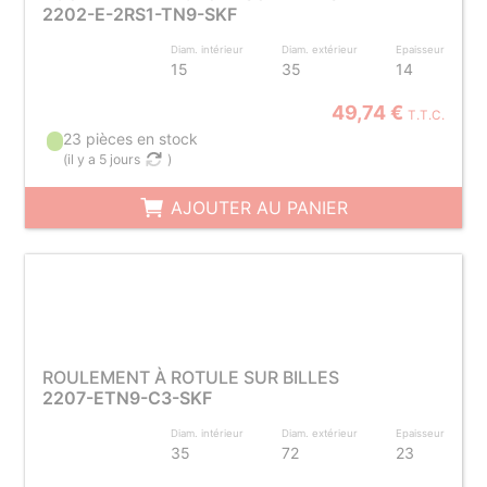
2202-E-2RS1-TN9-SKF
Diam. intérieur
Diam. extérieur
Epaisseur
15
35
14
49,74 €
T.T.C.
23 pièces en stock
(
il y a 5 jours
)
AJOUTER AU PANIER
ROULEMENT À ROTULE SUR BILLES
2207-ETN9-C3-SKF
Diam. intérieur
Diam. extérieur
Epaisseur
35
72
23