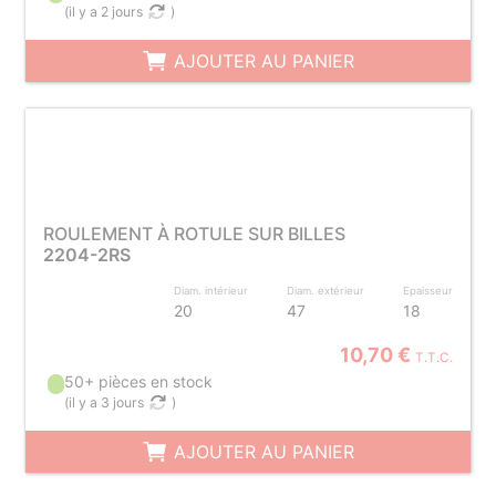
(
il y a 2 jours
)
AJOUTER AU PANIER
ROULEMENT À ROTULE SUR BILLES
2204-2RS
Diam. intérieur
Diam. extérieur
Epaisseur
20
47
18
10,70 €
T.T.C.
50+ pièces en stock
(
il y a 3 jours
)
AJOUTER AU PANIER