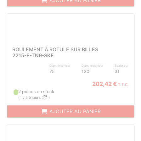
AJOUTER AU PANIER
ROULEMENT À ROTULE SUR BILLES
2215-E-TN9-SKF
Diam. intérieur
Diam. extérieur
Epaisseur
75
130
31
202,42 €
T.T.C.
2 pièces en stock
(
il y a 5 jours
)
AJOUTER AU PANIER