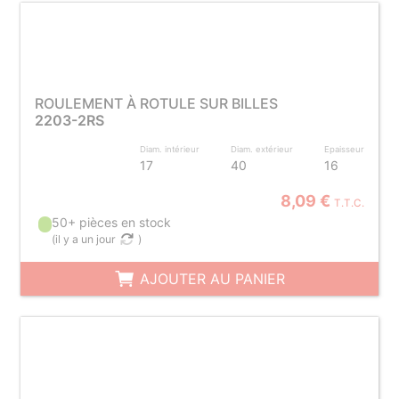
ROULEMENT À ROTULE SUR BILLES
2203-2RS
Diam. intérieur
Diam. extérieur
Epaisseur
17
40
16
8,09 €
T.T.C.
50+ pièces en stock
(
il y a un jour
)
AJOUTER AU PANIER