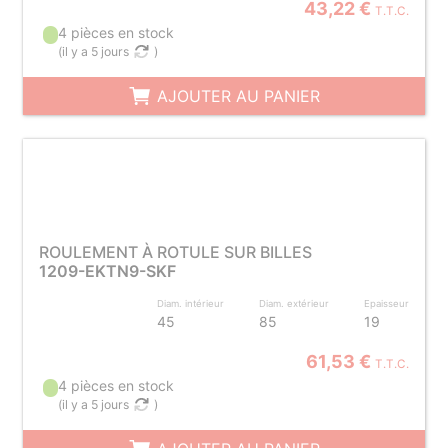
43,22 €
T.T.C.
4 pièces en stock
(
il y a 5 jours
)
AJOUTER AU PANIER
ROULEMENT À ROTULE SUR BILLES
1209-EKTN9-SKF
Diam. intérieur
Diam. extérieur
Epaisseur
45
85
19
61,53 €
T.T.C.
4 pièces en stock
(
il y a 5 jours
)