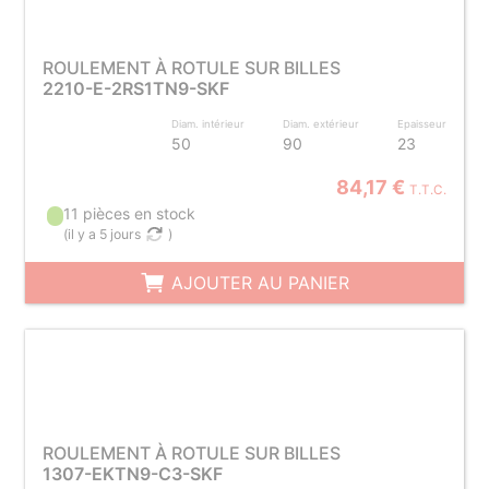
ROULEMENT À ROTULE SUR BILLES
2210-E-2RS1TN9-SKF
Diam. intérieur
Diam. extérieur
Epaisseur
50
90
23
84,17 €
T.T.C.
11 pièces en stock
(
il y a 5 jours
)
AJOUTER AU PANIER
ROULEMENT À ROTULE SUR BILLES
1307-EKTN9-C3-SKF