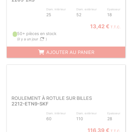
Diam. intérieur
Diam. extérieur
Epaisseur
25
52
18
13,42 €
T.T.C.
50+ pièces en stock
(
il y a un jour
)
AJOUTER AU PANIER
ROULEMENT À ROTULE SUR BILLES
2212-ETN9-SKF
Diam. intérieur
Diam. extérieur
Epaisseur
60
110
28
116,39 €
T.T.C.