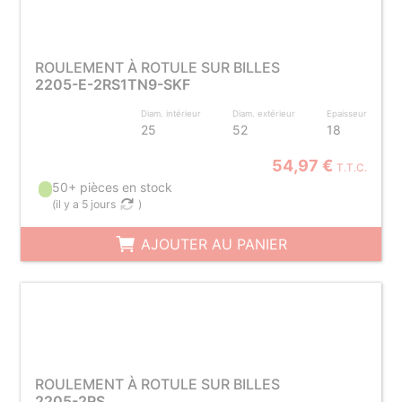
ROULEMENT À ROTULE SUR BILLES
2205-E-2RS1TN9-SKF
Diam. intérieur
Diam. extérieur
Epaisseur
25
52
18
54,97 €
T.T.C.
50+ pièces en stock
(
il y a 5 jours
)
AJOUTER AU PANIER
ROULEMENT À ROTULE SUR BILLES
2205-2RS