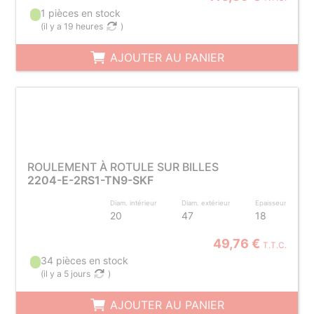
1 pièces en stock
(
il y a 19 heures
)
AJOUTER AU PANIER
ROULEMENT À ROTULE SUR BILLES
2204-E-2RS1-TN9-SKF
Diam. intérieur
Diam. extérieur
Epaisseur
20
47
18
49,76 €
T.T.C.
34 pièces en stock
(
il y a 5 jours
)
AJOUTER AU PANIER