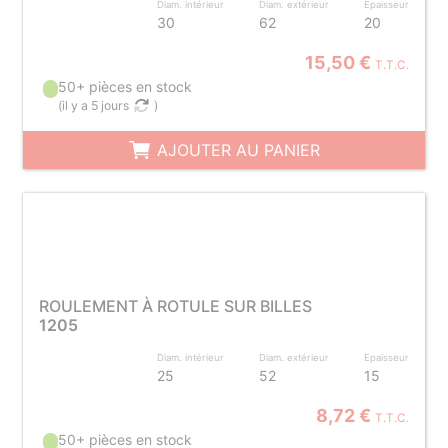
Diam. intérieur
Diam. extérieur
Epaisseur
30
62
20
15,50 €
T.T.C.
50+ pièces en stock
(
il y a 5 jours
)
AJOUTER AU PANIER
ROULEMENT À ROTULE SUR BILLES
1205
Diam. intérieur
Diam. extérieur
Epaisseur
25
52
15
8,72 €
T.T.C.
50+ pièces en stock