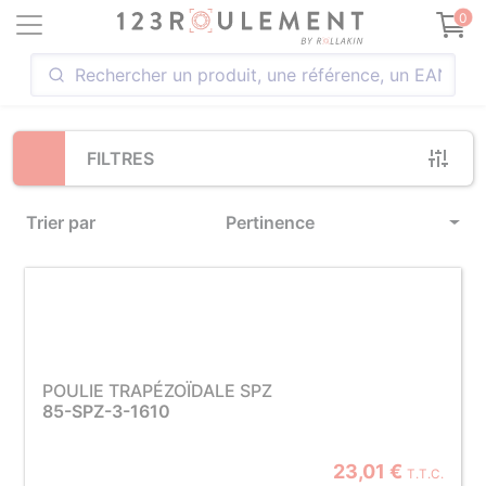
Loading...
0
FILTRES
Trier par
Pertinence
POULIE TRAPÉZOÏDALE SPZ
85-SPZ-3-1610
23,01 €
T.T.C.