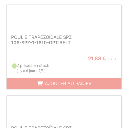
POULIE TRAPÉZOÏDALE SPZ
106-SPZ-1-1610-OPTIBELT
21,88 €
T.T.C.
2 pièces en stock
(
il y a 6 jours
)
AJOUTER AU PANIER