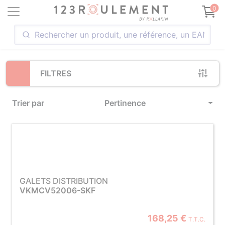
Loading...
0
FILTRES
Trier par
Pertinence
GALETS DISTRIBUTION
VKMCV52006-SKF
168,25 €
T.T.C.