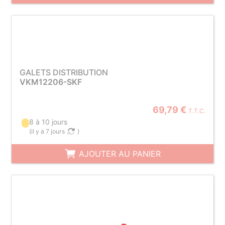
GALETS DISTRIBUTION
VKM12206-SKF
69,79 €
T.T.C.
8 à 10 jours
(
il y a 7 jours
)
AJOUTER AU PANIER