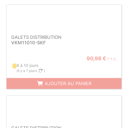
GALETS DISTRIBUTION
VKM11010-SKF
90,98 €
T.T.C.
8 à 10 jours
(
il y a 7 jours
)
AJOUTER AU PANIER