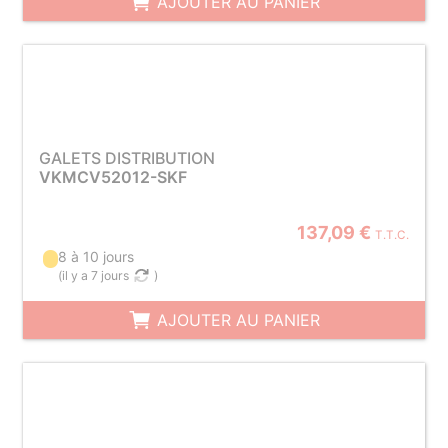
AJOUTER AU PANIER
GALETS DISTRIBUTION
VKMCV52012-SKF
137,09 €
T.T.C.
8 à 10 jours
(
il y a 7 jours
)
AJOUTER AU PANIER