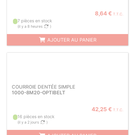
8,64 €
T.T.C.
7 pièces en stock
(
il y a 8 heures
)
AJOUTER AU PANIER
COURROIE DENTÉE SIMPLE
1000-8M20-OPTIBELT
42,25 €
T.T.C.
16 pièces en stock
(
il y a 2 jours
)