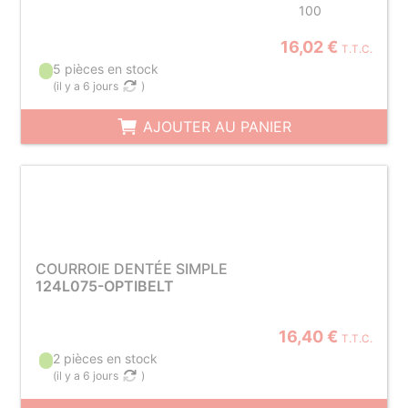
100
16,02 €
T.T.C.
5 pièces en stock
(
il y a 6 jours
)
AJOUTER AU PANIER
COURROIE DENTÉE SIMPLE
124L075-OPTIBELT
16,40 €
T.T.C.
2 pièces en stock
(
il y a 6 jours
)