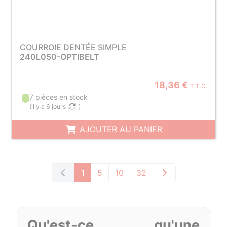
COURROIE DENTÉE SIMPLE
240L050-OPTIBELT
18,36 €
T.T.C.
7 pièces en stock
(
il y a 6 jours
)
AJOUTER AU PANIER
1
5
10
32
Qu'est-ce qu'une