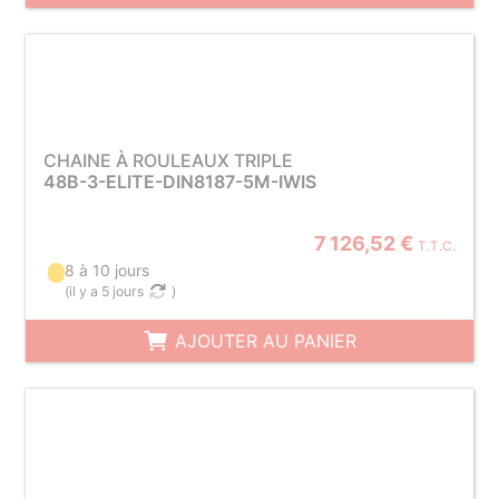
CHAINE À ROULEAUX TRIPLE
48B-3-ELITE-DIN8187-5M-IWIS
7 126,52 €
T.T.C.
8 à 10 jours
(
il y a 5 jours
)
AJOUTER AU PANIER