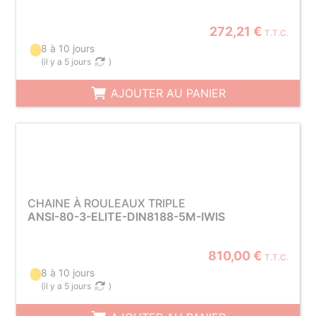
272,21 €
T.T.C.
8 à 10 jours
(
il y a 5 jours
)
AJOUTER AU PANIER
CHAINE À ROULEAUX TRIPLE
ANSI-80-3-ELITE-DIN8188-5M-IWIS
810,00 €
T.T.C.
8 à 10 jours
(
il y a 5 jours
)