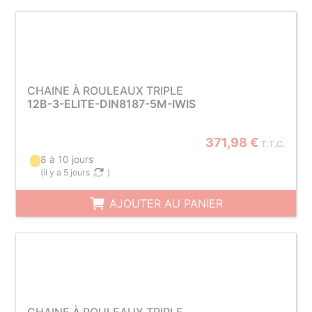
CHAINE À ROULEAUX TRIPLE
12B-3-ELITE-DIN8187-5M-IWIS
371,98 €
T.T.C.
8 à 10 jours
(
il y a 5 jours
)
AJOUTER AU PANIER