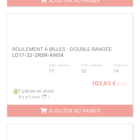
AJOUTER AU PANIER
ROULEMENT À BILLES - DOUBLE RANGÉE
LD17-32-2RSR-AN04
Diam. intérieur
Diam. extérieur
Epaisseur
17
32
14
103,83 €
T.T.C.
7 pièces en stock
(
il y a 5 jours
)
AJOUTER AU PANIER