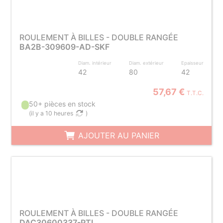
ROULEMENT À BILLES - DOUBLE RANGÉE
BA2B-309609-AD-SKF
Diam. intérieur
Diam. extérieur
Epaisseur
42
80
42
57,67 €
T.T.C.
50+ pièces en stock
(
il y a 10 heures
)
AJOUTER AU PANIER
ROULEMENT À BILLES - DOUBLE RANGÉE
DAC30600337-PTI