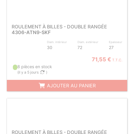
ROULEMENT À BILLES - DOUBLE RANGÉE
4306-ATN9-SKF
Diam. intérieur
Diam. extérieur
Epaisseur
30
72
27
71,55 €
T.T.C.
8 pièces en stock
(
il y a 5 jours
)
AJOUTER AU PANIER
ROULEMENT À BILLES - DOUBLE RANGÉE