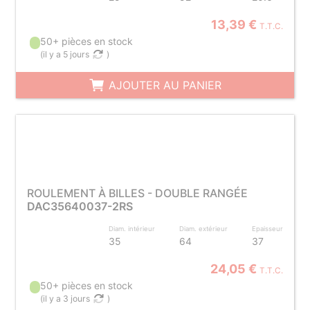
13,39 €
T.T.C.
50+ pièces en stock
(
il y a 5 jours
)
AJOUTER AU PANIER
ROULEMENT À BILLES - DOUBLE RANGÉE
DAC35640037-2RS
Diam. intérieur
Diam. extérieur
Epaisseur
35
64
37
24,05 €
T.T.C.
50+ pièces en stock
(
il y a 3 jours
)