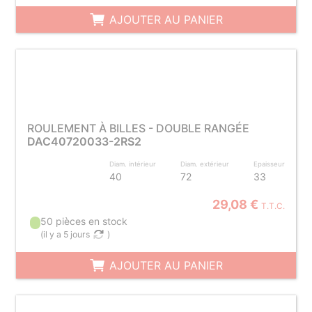
AJOUTER AU PANIER
ROULEMENT À BILLES - DOUBLE RANGÉE
DAC40720033-2RS2
Diam. intérieur
Diam. extérieur
Epaisseur
40
72
33
29,08 €
T.T.C.
50 pièces en stock
(
il y a 5 jours
)
AJOUTER AU PANIER