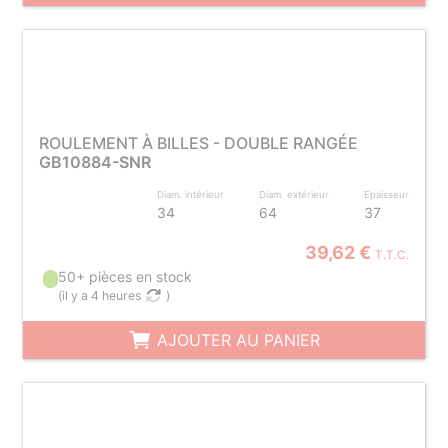
ROULEMENT À BILLES - DOUBLE RANGÉE
GB10884-SNR
Diam. intérieur
Diam. extérieur
Epaisseur
34
64
37
39,62 €
T.T.C.
50+ pièces en stock
(
il y a 4 heures
)
AJOUTER AU PANIER