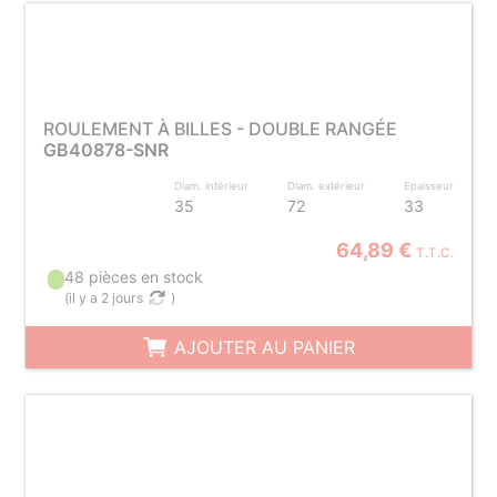
ROULEMENT À BILLES - DOUBLE RANGÉE
GB40878-SNR
Diam. intérieur
Diam. extérieur
Epaisseur
35
72
33
64,89 €
T.T.C.
48 pièces en stock
(
il y a 2 jours
)
AJOUTER AU PANIER