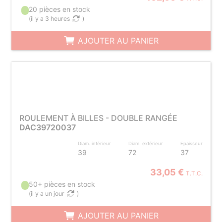
20 pièces en stock
(
il y a 3 heures
)
AJOUTER AU PANIER
ROULEMENT À BILLES - DOUBLE RANGÉE
DAC39720037
Diam. intérieur
Diam. extérieur
Epaisseur
39
72
37
33,05 €
T.T.C.
50+ pièces en stock
(
il y a un jour
)
AJOUTER AU PANIER