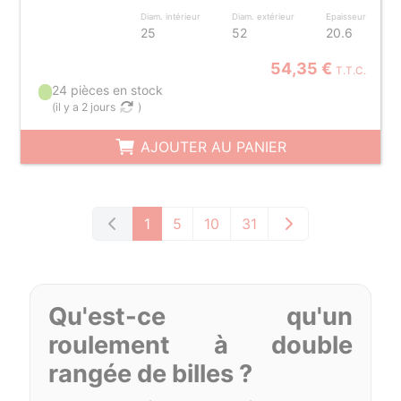
Diam. intérieur
Diam. extérieur
Epaisseur
25
52
20.6
54,35 €
T.T.C.
24 pièces en stock
(
il y a 2 jours
)
AJOUTER AU PANIER
1
5
10
31
Qu'est-ce qu'un
roulement à double
rangée de billes ?