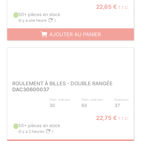
22,65 €
T.T.C.
50+ pièces en stock
(
il y a une heure
)
AJOUTER AU PANIER
ROULEMENT À BILLES - DOUBLE RANGÉE
DAC30600037
Diam. intérieur
Diam. extérieur
Epaisseur
30
60
37
22,75 €
T.T.C.
50+ pièces en stock
(
il y a 2 heures
)