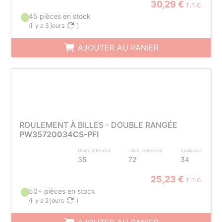
30,29 €
T.T.C.
45 pièces en stock
(
il y a 3 jours
)
AJOUTER AU PANIER
ROULEMENT À BILLES - DOUBLE RANGÉE
PW35720034CS-PFI
Diam. intérieur
Diam. extérieur
Epaisseur
35
72
34
25,23 €
T.T.C.
50+ pièces en stock
(
il y a 2 jours
)