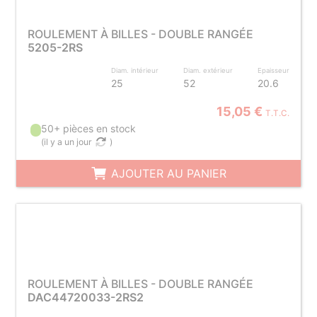
ROULEMENT À BILLES - DOUBLE RANGÉE
5205-2RS
Diam. intérieur
Diam. extérieur
Epaisseur
25
52
20.6
15,05 €
T.T.C.
50+ pièces en stock
(
il y a un jour
)
AJOUTER AU PANIER
ROULEMENT À BILLES - DOUBLE RANGÉE
DAC44720033-2RS2