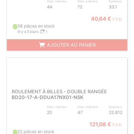
Diam. intérieur
Diam. extérieur
Epaisseur
44
72
33.1
40,64 €
T.T.C.
38 pièces en stock
(
il y a 5 jours
)
AJOUTER AU PANIER
ROULEMENT À BILLES - DOUBLE RANGÉE
BD20-17-A-DDUA17NX01-NSK
Diam. intérieur
Diam. extérieur
Epaisseur
20
47
23.812
121,08 €
T.T.C.
23 pièces en stock