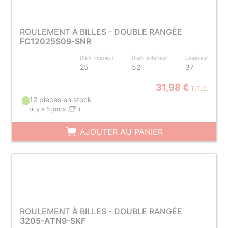
ROULEMENT À BILLES - DOUBLE RANGÉE
FC12025S09-SNR
Diam. intérieur
Diam. extérieur
Epaisseur
25
52
37
31,98 €
T.T.C.
12 pièces en stock
(
il y a 5 jours
)
AJOUTER AU PANIER
ROULEMENT À BILLES - DOUBLE RANGÉE
3205-ATN9-SKF