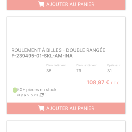
AJOUTER AU PANIER
ROULEMENT À BILLES - DOUBLE RANGÉE
F-239495-01-SKL-AM-INA
Diam. intérieur
Diam. extérieur
Epaisseur
35
79
31
108,97 €
T.T.C.
50+ pièces en stock
(
il y a 5 jours
)
AJOUTER AU PANIER