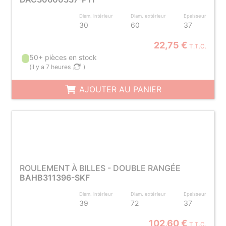
Diam. intérieur
Diam. extérieur
Epaisseur
30
60
37
22,75 €
T.T.C.
50+ pièces en stock
(
il y a 7 heures
)
AJOUTER AU PANIER
ROULEMENT À BILLES - DOUBLE RANGÉE
BAHB311396-SKF
Diam. intérieur
Diam. extérieur
Epaisseur
39
72
37
102,60 €
T.T.C.