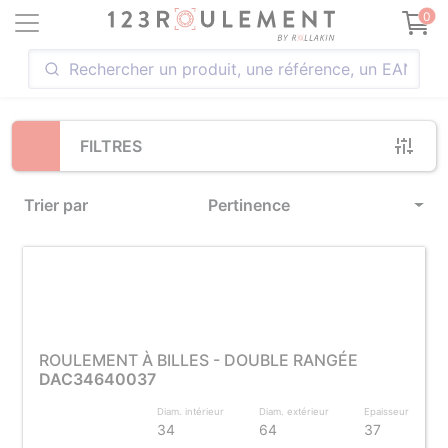
Loading...
0
FILTRES
Trier par
Pertinence
ROULEMENT À BILLES - DOUBLE RANGÉE
DAC34640037
Diam. intérieur
Diam. extérieur
Epaisseur
34
64
37