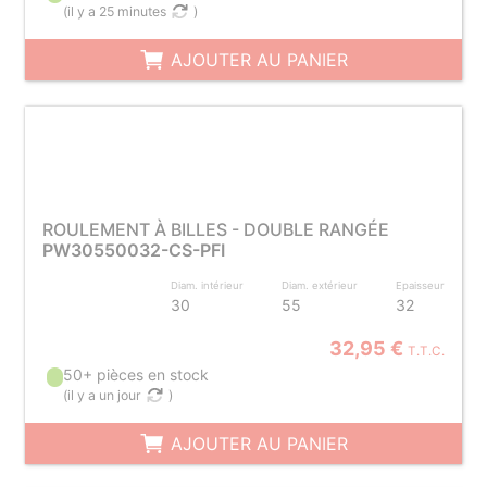
(
il y a 25 minutes
)
AJOUTER AU PANIER
ROULEMENT À BILLES - DOUBLE RANGÉE
PW30550032-CS-PFI
Diam. intérieur
Diam. extérieur
Epaisseur
30
55
32
32,95 €
T.T.C.
50+ pièces en stock
(
il y a un jour
)
AJOUTER AU PANIER