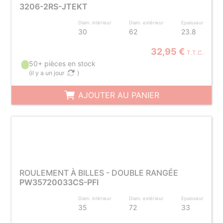
3206-2RS-JTEKT
Diam. intérieur
Diam. extérieur
Epaisseur
30
62
23.8
32,95 €
T.T.C.
50+ pièces en stock
(
il y a un jour
)
AJOUTER AU PANIER
ROULEMENT À BILLES - DOUBLE RANGÉE
PW35720033CS-PFI
Diam. intérieur
Diam. extérieur
Epaisseur
35
72
33