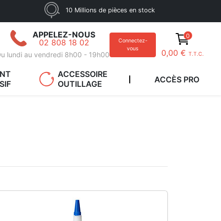
10 Millions de pièces en stock
APPELEZ-NOUS
0
02 808 18 02
Connectez-
vous
0,00 €
u lundi au vendredi 8h00 - 19h00
T.T.C.
ANT
ACCESSOIRE
ACCÈS PRO
SIF
OUTILLAGE