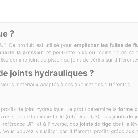
ue ?
U". Ce produit est utilisé pour
empêcher les fuites de fl
porte la pression
et peut-être plus ou moins rigide selo
tilisé comme joint de piston ou joint de vérins sur différen
de joints hydrauliques ?
plusieurs matériaux adaptés à des applications différentes.
rofils de joint hydraulique. Le profil détermine la
forme
de
èvres sont de la même taille (référence US), des
joints de p
 (référence UP) et à l'inverse, des
joints de tige
dont la lèv
). Vous pouvez visualiser ces différents profils grâce au