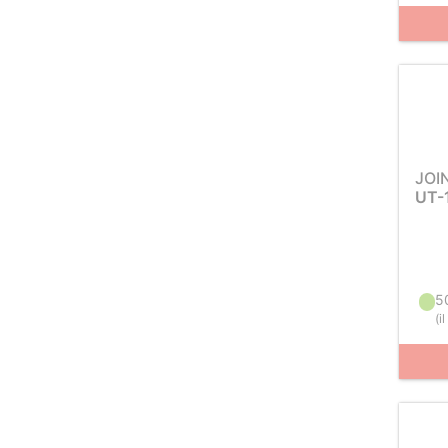
JOI
UT-
5
(
i