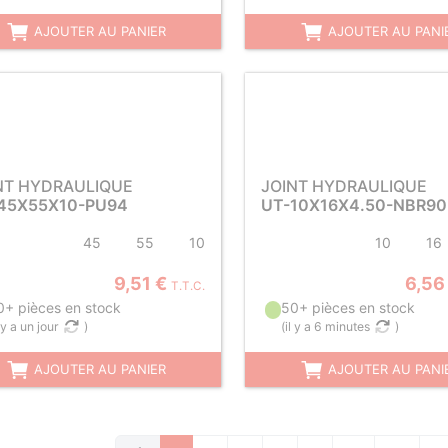
AJOUTER AU PANIER
AJOUTER AU PANI
NT HYDRAULIQUE
JOINT HYDRAULIQUE
45X55X10-PU94
UT-10X16X4.50-NBR90
45
55
10
10
16
9,51 €
6,56
T.T.C.
0+ pièces en stock
50+ pièces en stock
l y a un jour
)
(
il y a 6 minutes
)
AJOUTER AU PANIER
AJOUTER AU PANI