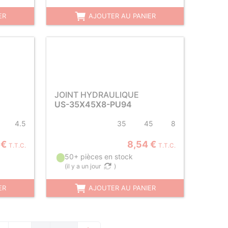
ER
AJOUTER AU PANIER
JOINT HYDRAULIQUE
US-35X45X8-PU94
4.5
35
45
8
 €
8,54 €
T.T.C.
T.T.C.
50+ pièces en stock
(
il y a un jour
)
ER
AJOUTER AU PANIER