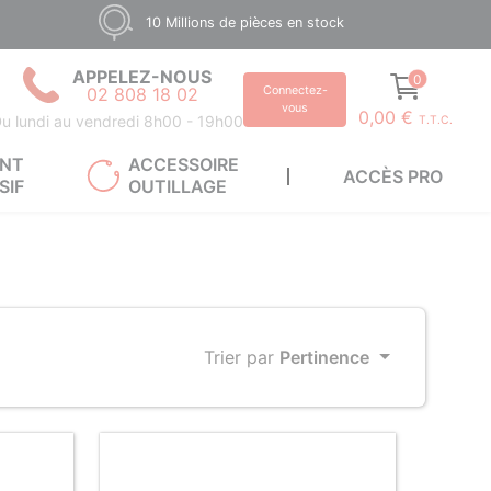
10 Millions de pièces en stock
APPELEZ-NOUS
0
02 808 18 02
Connectez-
vous
0,00 €
u lundi au vendredi 8h00 - 19h00
T.T.C.
ANT
ACCESSOIRE
ACCÈS PRO
SIF
OUTILLAGE
Trier par
Pertinence