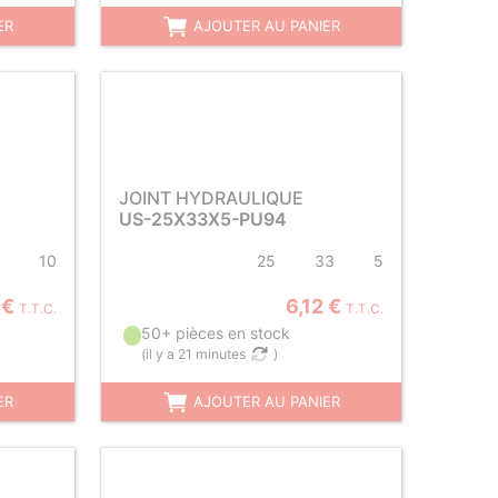
ER
AJOUTER AU PANIER
JOINT HYDRAULIQUE
US-25X33X5-PU94
10
25
33
5
 €
6,12 €
T.T.C.
T.T.C.
50+ pièces en stock
(
il y a 21 minutes
)
ER
AJOUTER AU PANIER