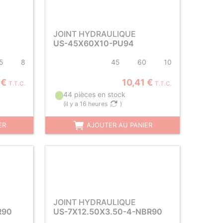
JOINT HYDRAULIQUE
US-45X60X10-PU94
5
8
45
60
10
 €
10,41 €
T.T.C.
T.T.C.
44 pièces en stock
(
il y a 16 heures
)
ER
AJOUTER AU PANIER
JOINT HYDRAULIQUE
R90
US-7X12.50X3.50-4-NBR90