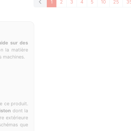
1
2
3
4
5
10
25
3
uide
sur des
n la matière
tes machines.
 ce produit.
iston
dont la
re extérieure
x schémas que