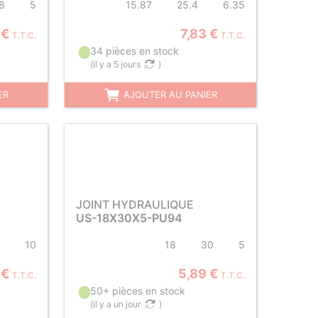
8
5
15.87
25.4
6.35
 €
7,83 €
T.T.C.
T.T.C.
34 pièces en stock
(
il y a 5 jours
)
ER
AJOUTER AU PANIER
JOINT HYDRAULIQUE
US-18X30X5-PU94
10
18
30
5
 €
5,89 €
T.T.C.
T.T.C.
50+ pièces en stock
(
il y a un jour
)