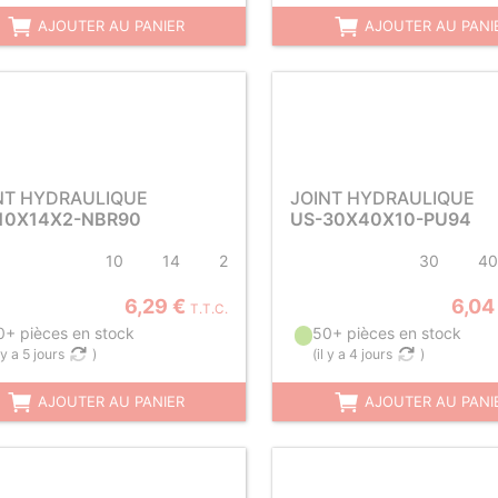
AJOUTER AU PANIER
AJOUTER AU PANI
NT HYDRAULIQUE
JOINT HYDRAULIQUE
10X14X2-NBR90
US-30X40X10-PU94
10
14
2
30
40
6,29 €
6,04
T.T.C.
0+ pièces en stock
50+ pièces en stock
l y a 5 jours
)
(
il y a 4 jours
)
AJOUTER AU PANIER
AJOUTER AU PANI