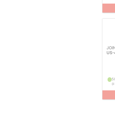
JOI
US-
5
(
i