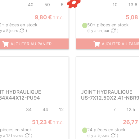
40
50
6
10
13.6
9,80 €
5,08
T.T.C.
0+ pièces en stock
50+ pièces en stock
l y a 5 jours
)
(
il y a un jour
)
AJOUTER AU PANIER
AJOUTER AU PANI
NT HYDRAULIQUE
JOINT HYDRAULIQUE
34X44X12-PU94
US-7X12.50X2.41-NBR
34
44
12
7
12.5
51,23 €
26,77
T.T.C.
 pièces en stock
24 pièces en stock
l y a 17 heures
)
(
il y a 5 jours
)