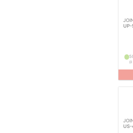
JOI
UP-
5
(
i
JOI
US-