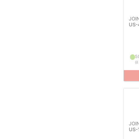
JOI
US-
5
(
i
JOI
US-