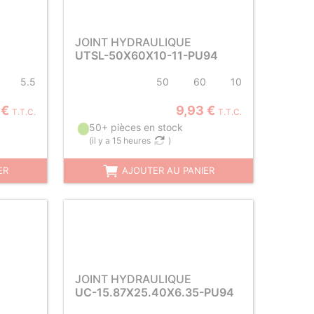
JOINT HYDRAULIQUE
UTSL-50X60X10-11-PU94
5.5
50
60
10
 €
9,93 €
T.T.C.
T.T.C.
50+ pièces en stock
(
il y a 15 heures
)
ER
AJOUTER AU PANIER
JOINT HYDRAULIQUE
UC-15.87X25.40X6.35-PU94