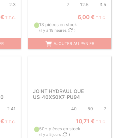
2.3
7
12.5
3.5
 €
6,00 €
T.T.C.
T.T.C.
13 pièces en stock
(
il y a 19 heures
)
ER
AJOUTER AU PANIER
JOINT HYDRAULIQUE
90
US-40X50X7-PU94
2.41
40
50
7
 €
10,71 €
T.T.C.
T.T.C.
50+ pièces en stock
(
il y a 5 jours
)