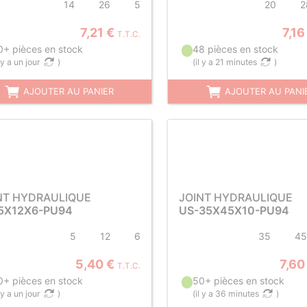
14
26
5
20
2
7,21 €
7,16
T.T.C.
0+ pièces en stock
48 pièces en stock
l y a un jour
)
(
il y a 21 minutes
)
AJOUTER AU PANIER
AJOUTER AU PANI
NT HYDRAULIQUE
JOINT HYDRAULIQUE
5X12X6-PU94
US-35X45X10-PU94
5
12
6
35
45
5,40 €
7,60
T.T.C.
0+ pièces en stock
50+ pièces en stock
l y a un jour
)
(
il y a 36 minutes
)