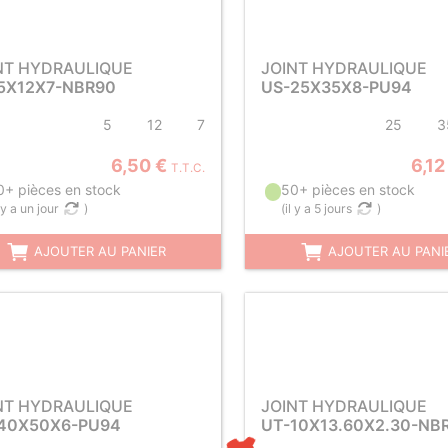
NT HYDRAULIQUE
JOINT HYDRAULIQUE
5X12X7-NBR90
US-25X35X8-PU94
5
12
7
25
3
6,50 €
6,12
T.T.C.
0+ pièces en stock
50+ pièces en stock
l y a un jour
)
(
il y a 5 jours
)
AJOUTER AU PANIER
AJOUTER AU PANI
NT HYDRAULIQUE
JOINT HYDRAULIQUE
40X50X6-PU94
UT-10X13.60X2.30-NB