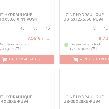
NT HYDRAULIQUE
JOINT HYDRAULIQUE
40X50X10-11-PU94
US-5X12X5.50-PU94
40
50
10
5
12
7,59 €
8,70
T.T.C.
0+ pièces en stock
50+ pièces en stock
l y a 5 jours
)
(
il y a 18 heures
)
AJOUTER AU PANIER
AJOUTER AU PANI
NT HYDRAULIQUE
JOINT HYDRAULIQUE
14X26X5-PU94
US-20X28X5-PU94