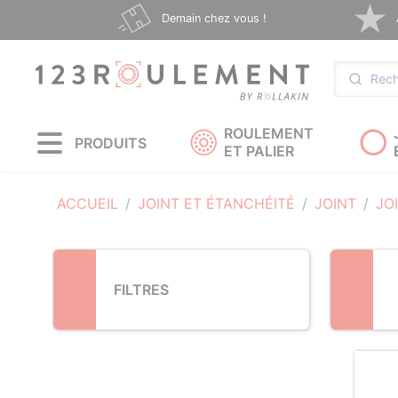
Loading...
Demain chez vous !
ROULEMENT
PRODUITS
ET PALIER
ACCUEIL
JOINT ET ÉTANCHÉITÉ
JOINT
JO
FILTRES