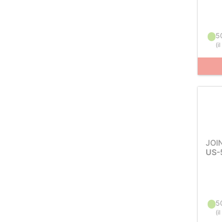
5
(
i
JOI
US-
5
(
i