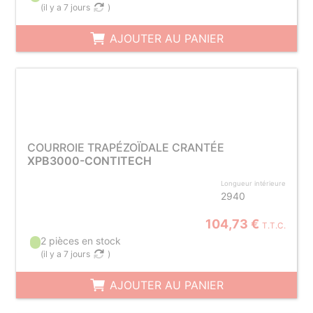
(
il y a 7 jours
)
AJOUTER AU PANIER
COURROIE TRAPÉZOÏDALE CRANTÉE
XPB3000-CONTITECH
Longueur intérieure
2940
104,73 €
T.T.C.
2 pièces en stock
(
il y a 7 jours
)
AJOUTER AU PANIER