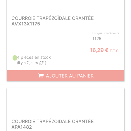
COURROIE TRAPÉZOÏDALE CRANTÉE
AVX13X1175
Longueur intérieure
1125
16,29 €
T.T.C.
4 pièces en stock
(
il y a 7 jours
)
AJOUTER AU PANIER
COURROIE TRAPÉZOÏDALE CRANTÉE
XPA1482