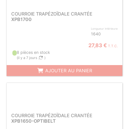
COURROIE TRAPÉZOÏDALE CRANTÉE
XPB1700
Longueur intérieure
1640
27,83 €
T.T.C.
8 pièces en stock
(
il y a 7 jours
)
AJOUTER AU PANIER
COURROIE TRAPÉZOÏDALE CRANTÉE
XPB1650-OPTIBELT