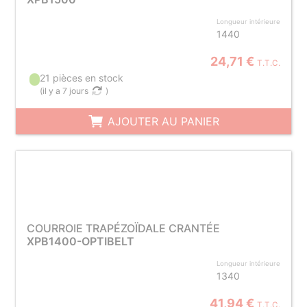
Longueur intérieure
1440
24,71 €
T.T.C.
21 pièces en stock
(
il y a 7 jours
)
AJOUTER AU PANIER
COURROIE TRAPÉZOÏDALE CRANTÉE
XPB1400-OPTIBELT
Longueur intérieure
1340
41,94 €
T.T.C.