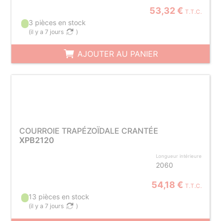
53,32 €
T.T.C.
3 pièces en stock
(
il y a 7 jours
)
AJOUTER AU PANIER
COURROIE TRAPÉZOÏDALE CRANTÉE
XPB2120
Longueur intérieure
2060
54,18 €
T.T.C.
13 pièces en stock
(
il y a 7 jours
)