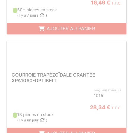
16,49 €
T.T.C.
50+ pièces en stock
(
il y a 7 jours
)
AJOUTER AU PANIER
COURROIE TRAPÉZOÏDALE CRANTÉE
XPA1060-OPTIBELT
Longueur intérieure
1015
28,34 €
T.T.C.
13 pièces en stock
(
il y a un jour
)