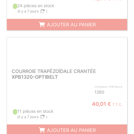
24 pièces en stock
(
il y a 7 jours
)
AJOUTER AU PANIER
COURROIE TRAPÉZOÏDALE CRANTÉE
XPB1320-OPTIBELT
Longueur intérieure
1260
40,01 €
T.T.C.
11 pièces en stock
(
il y a 7 jours
)
AJOUTER AU PANIER