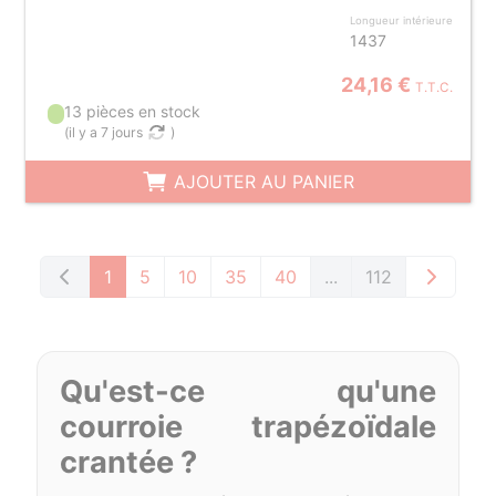
Longueur intérieure
1437
24,16 €
T.T.C.
13 pièces en stock
(
il y a 7 jours
)
AJOUTER AU PANIER
1
5
10
35
40
...
112
Qu'est-ce qu'une
courroie trapézoïdale
crantée ?