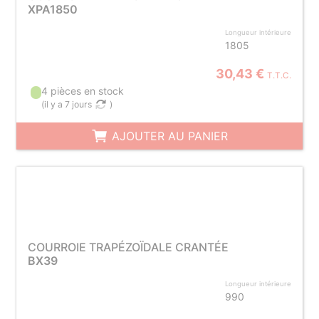
XPA1850
Longueur intérieure
1805
30,43 €
T.T.C.
4 pièces en stock
(
il y a 7 jours
)
AJOUTER AU PANIER
COURROIE TRAPÉZOÏDALE CRANTÉE
BX39
Longueur intérieure
990