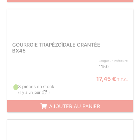
COURROIE TRAPÉZOÏDALE CRANTÉE
BX45
Longueur intérieure
1150
17,45 €
T.T.C.
8 pièces en stock
(
il y a un jour
)
AJOUTER AU PANIER