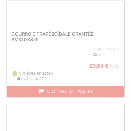
COURROIE TRAPÉZOÏDALE CRANTÉE
AVX10X875
Longueur intérieure
825
29,64 €
T.T.C.
15 pièces en stock
(
il y a 7 jours
)
AJOUTER AU PANIER