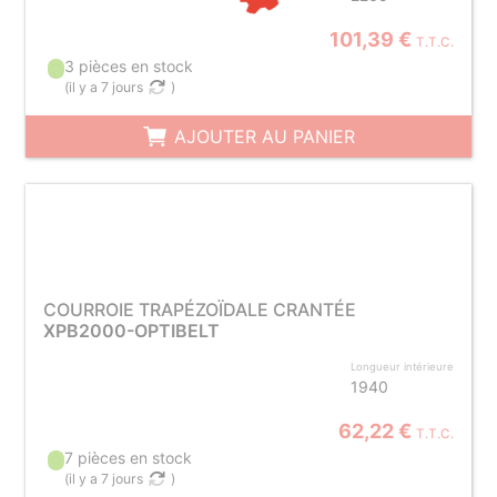
101,39 €
T.T.C.
3 pièces en stock
(
il y a 7 jours
)
AJOUTER AU PANIER
COURROIE TRAPÉZOÏDALE CRANTÉE
XPB2000-OPTIBELT
Longueur intérieure
1940
62,22 €
T.T.C.
7 pièces en stock
(
il y a 7 jours
)