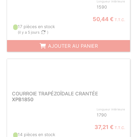
Longueur intérieure
1590
50,44 €
T.T.C.
17 pièces en stock
(
il y a 5 jours
)
AJOUTER AU PANIER
COURROIE TRAPÉZOÏDALE CRANTÉE
XPB1850
Longueur intérieure
1790
37,21 €
T.T.C.
14 pièces en stock