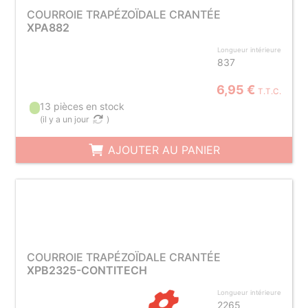
COURROIE TRAPÉZOÏDALE CRANTÉE
XPA882
Longueur intérieure
837
6,95 €
T.T.C.
13 pièces en stock
(
il y a un jour
)
AJOUTER AU PANIER
COURROIE TRAPÉZOÏDALE CRANTÉE
XPB2325-CONTITECH
Longueur intérieure
2265