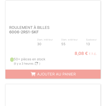
ROULEMENT À BILLES
6006-2RS1-SKF
Diam. intérieur
Diam. extérieur
Epaisseur
30
55
13
8,08 €
T.T.C.
50+ pièces en stock
(
il y a 3 heures
)
AJOUTER AU PANIER