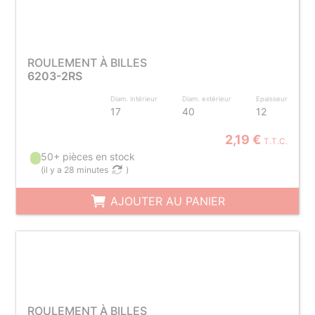
ROULEMENT À BILLES
6203-2RS
Diam. intérieur
Diam. extérieur
Epaisseur
17
40
12
2,19 €
T.T.C.
50+ pièces en stock
(
il y a 28 minutes
)
AJOUTER AU PANIER
ROULEMENT À BILLES