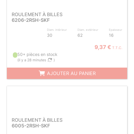
ROULEMENT À BILLES
6206-2RSH-SKF
Diam. intérieur
Diam. extérieur
Epaisseur
30
62
16
9,37 €
T.T.C.
50+ pièces en stock
(
il y a 28 minutes
)
AJOUTER AU PANIER
ROULEMENT À BILLES
6005-2RSH-SKF