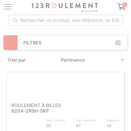
Loading...
0
FILTRES
Trier par
Pertinence
ROULEMENT À BILLES
6204-2RSH-SKF
Diam. intérieur
Diam. extérieur
Epaisseur
20
47
14