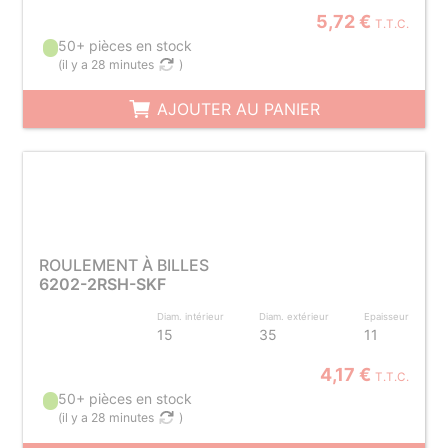
5,72 €
T.T.C.
50+ pièces en stock
(
il y a 28 minutes
)
AJOUTER AU PANIER
ROULEMENT À BILLES
6202-2RSH-SKF
Diam. intérieur
Diam. extérieur
Epaisseur
15
35
11
4,17 €
T.T.C.
50+ pièces en stock
(
il y a 28 minutes
)