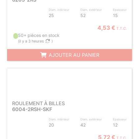
Diam. intérieur
Diam. extérieur
Epaisseur
25
52
15
4,53 €
T.T.C.
50+ pièces en stock
(
il y a 3 heures
)
AJOUTER AU PANIER
ROULEMENT À BILLES
6004-2RSH-SKF
Diam. intérieur
Diam. extérieur
Epaisseur
20
42
12
5,72 €
T.T.C.