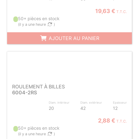
19,63 €
T.T.C.
50+ pièces en stock
(
il y a une heure
)
AJOUTER AU PANIER
ROULEMENT À BILLES
6004-2RS
Diam. intérieur
Diam. extérieur
Epaisseur
20
42
12
2,88 €
T.T.C.
50+ pièces en stock
(
il y a une heure
)