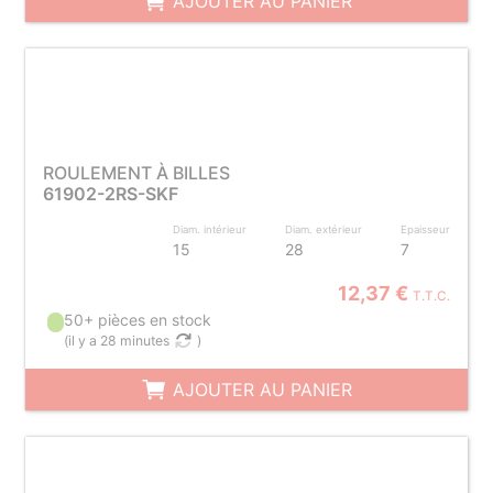
AJOUTER AU PANIER
ROULEMENT À BILLES
61902-2RS-SKF
Diam. intérieur
Diam. extérieur
Epaisseur
15
28
7
12,37 €
T.T.C.
50+ pièces en stock
(
il y a 28 minutes
)
AJOUTER AU PANIER