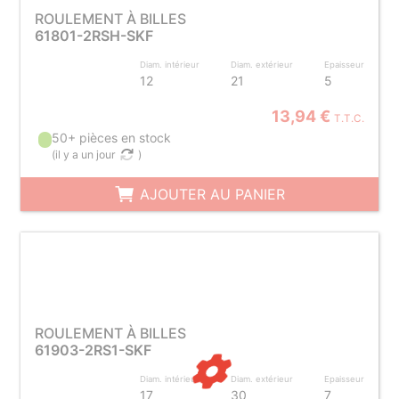
ROULEMENT À BILLES
61801-2RSH-SKF
Diam. intérieur
Diam. extérieur
Epaisseur
12
21
5
13,94 €
T.T.C.
50+ pièces en stock
(
il y a un jour
)
AJOUTER AU PANIER
ROULEMENT À BILLES
61903-2RS1-SKF
Diam. intérieur
Diam. extérieur
Epaisseur
17
30
7