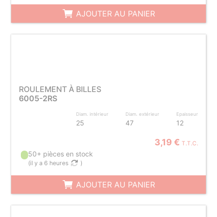
AJOUTER AU PANIER
ROULEMENT À BILLES
6005-2RS
Diam. intérieur
Diam. extérieur
Epaisseur
25
47
12
3,19 €
T.T.C.
50+ pièces en stock
(
il y a 6 heures
)
AJOUTER AU PANIER