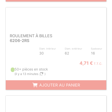
ROULEMENT À BILLES
6206-2RS
Diam. intérieur
Diam. extérieur
Epaisseur
30
62
16
4,71 €
T.T.C.
50+ pièces en stock
(
il y a 13 minutes
)
AJOUTER AU PANIER