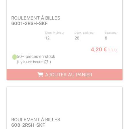
ROULEMENT À BILLES
6001-2RSH-SKF
Diam. intérieur
Diam. extérieur
Epaisseur
12
28
8
4,20 €
T.T.C.
50+ pièces en stock
(
il y a une heure
)
AJOUTER AU PANIER
ROULEMENT À BILLES
608-2RSH-SKF