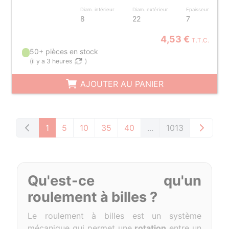
Diam. intérieur
Diam. extérieur
Epaisseur
8
22
7
4,53 €
T.T.C.
50+ pièces en stock
(
il y a 3 heures
)
AJOUTER AU PANIER
1
5
10
35
40
...
1013
Qu'est-ce qu'un
roulement à billes ?
Le roulement à billes est un système
mécanique qui permet une
rotation
entre un