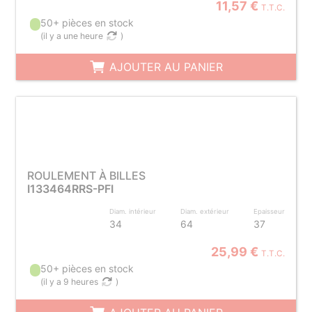
11,57 €
T.T.C.
50+ pièces en stock
(
il y a une heure
)
AJOUTER AU PANIER
ROULEMENT À BILLES
I133464RRS-PFI
Diam. intérieur
Diam. extérieur
Epaisseur
34
64
37
25,99 €
T.T.C.
50+ pièces en stock
(
il y a 9 heures
)