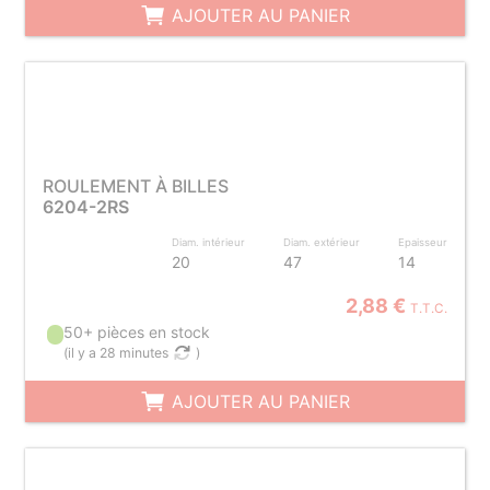
AJOUTER AU PANIER
ROULEMENT À BILLES
6204-2RS
Diam. intérieur
Diam. extérieur
Epaisseur
20
47
14
2,88 €
T.T.C.
50+ pièces en stock
(
il y a 28 minutes
)
AJOUTER AU PANIER