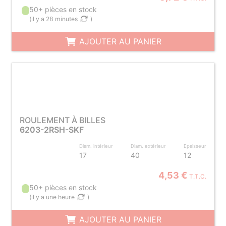
50+ pièces en stock
(
il y a 28 minutes
)
AJOUTER AU PANIER
ROULEMENT À BILLES
6203-2RSH-SKF
Diam. intérieur
Diam. extérieur
Epaisseur
17
40
12
4,53 €
T.T.C.
50+ pièces en stock
(
il y a une heure
)
AJOUTER AU PANIER