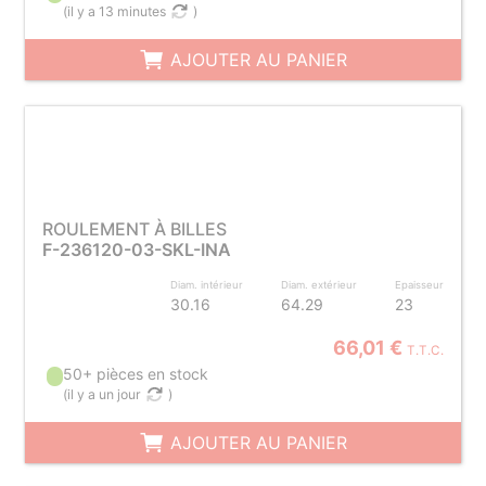
(
il y a 13 minutes
)
AJOUTER AU PANIER
ROULEMENT À BILLES
F-236120-03-SKL-INA
Diam. intérieur
Diam. extérieur
Epaisseur
30.16
64.29
23
66,01 €
T.T.C.
50+ pièces en stock
(
il y a un jour
)
AJOUTER AU PANIER