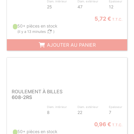
Diam. intérieur
Diam. extérieur
Epaisseur
25
47
12
5,72 €
T.T.C.
50+ pièces en stock
(
il y a 13 minutes
)
AJOUTER AU PANIER
ROULEMENT À BILLES
608-2RS
Diam. intérieur
Diam. extérieur
Epaisseur
8
22
7
0,96 €
T.T.C.
50+ pièces en stock