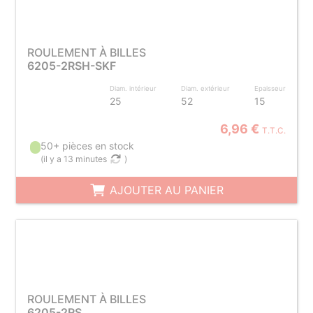
ROULEMENT À BILLES
6205-2RSH-SKF
Diam. intérieur
Diam. extérieur
Epaisseur
25
52
15
6,96 €
T.T.C.
50+ pièces en stock
(
il y a 13 minutes
)
AJOUTER AU PANIER
ROULEMENT À BILLES
6205-2RS