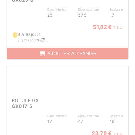
Diam. intérieur
Diam. extérieur
Epaisseur
25
57.5
17
51,82 €
T.T.C.
8 à 10 jours
(
il y a 7 jours
)
AJOUTER AU PANIER
ROTULE GX
GX017-S
Diam. intérieur
Diam. extérieur
Epaisseur
17
47
16
23,78 €
T.T.C.