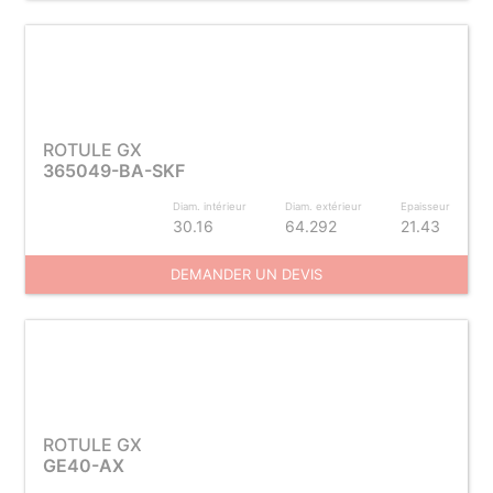
ROTULE GX
365049-BA-SKF
Diam. intérieur
Diam. extérieur
Epaisseur
30.16
64.292
21.43
DEMANDER UN DEVIS
ROTULE GX
GE40-AX