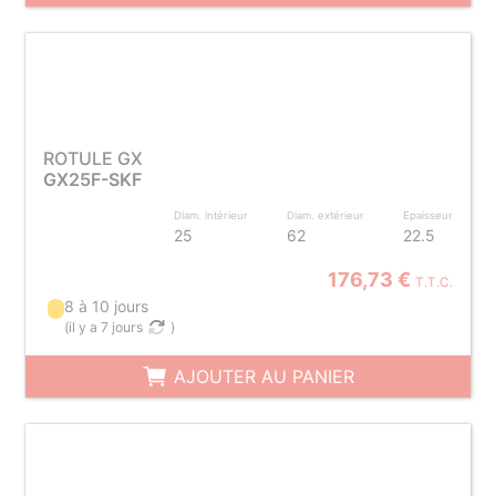
ROTULE GX
GX25F-SKF
Diam. intérieur
Diam. extérieur
Epaisseur
25
62
22.5
176,73 €
T.T.C.
8 à 10 jours
(
il y a 7 jours
)
AJOUTER AU PANIER