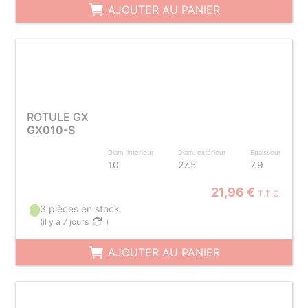
AJOUTER AU PANIER
ROTULE GX
GX010-S
Diam. intérieur
Diam. extérieur
Epaisseur
10
27.5
7.9
21,96 €
T.T.C.
3 pièces en stock
(
il y a 7 jours
)
AJOUTER AU PANIER