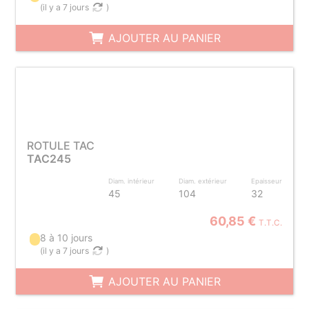
(
il y a 7 jours
)
AJOUTER AU PANIER
ROTULE TAC
TAC245
Diam. intérieur
Diam. extérieur
Epaisseur
45
104
32
60,85 €
T.T.C.
8 à 10 jours
(
il y a 7 jours
)
AJOUTER AU PANIER