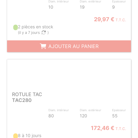
Diam. intérieur
Diam. extérieur
Epaisseur
10
19
9
29,97 €
T.T.C.
2 pièces en stock
(
il y a 7 jours
)
AJOUTER AU PANIER
ROTULE TAC
TAC280
Diam. intérieur
Diam. extérieur
Epaisseur
80
120
55
172,46 €
T.T.C.
8 à 10 jours