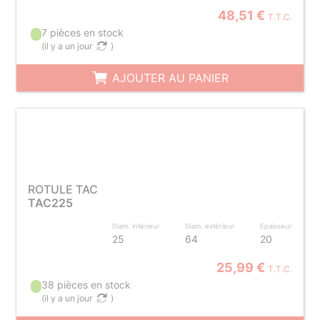
48,51 €
T.T.C.
7 pièces en stock
(
il y a un jour
)
AJOUTER AU PANIER
ROTULE TAC
TAC225
Diam. intérieur
Diam. extérieur
Epaisseur
25
64
20
25,99 €
T.T.C.
38 pièces en stock
(
il y a un jour
)