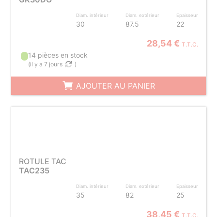
Diam. intérieur
Diam. extérieur
Epaisseur
30
87.5
22
28,54 €
T.T.C.
14 pièces en stock
(
il y a 7 jours
)
AJOUTER AU PANIER
ROTULE TAC
TAC235
Diam. intérieur
Diam. extérieur
Epaisseur
35
82
25
38,45 €
T.T.C.