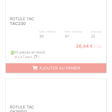
ROTULE TAC
TAC230
Diam. intérieur
Diam. extérieur
Epaisseur
30
47
22
26,44 €
T.T.C.
10 pièces en stock
(
il y a 7 jours
)
AJOUTER AU PANIER
ROTULE TAC
GK30DO