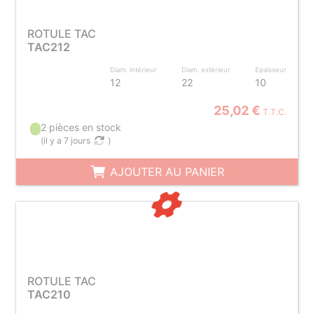
ROTULE TAC
TAC212
Diam. intérieur
Diam. extérieur
Epaisseur
12
22
10
25,02 €
T.T.C.
2 pièces en stock
(
il y a 7 jours
)
AJOUTER AU PANIER
ROTULE TAC
TAC210