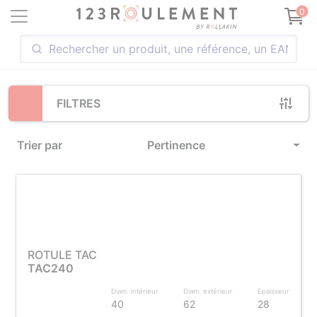
Loading...
0
FILTRES
Trier par
Pertinence
ROTULE TAC
TAC240
Diam. intérieur
Diam. extérieur
Epaisseur
40
62
28