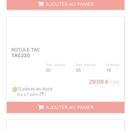
AJOUTER AU PANIER
ROTULE TAC
TAC220
Diam. intérieur
Diam. extérieur
Epaisseur
20
35
16
29,09 €
T.T.C.
12 pièces en stock
(
il y a 7 jours
)
AJOUTER AU PANIER