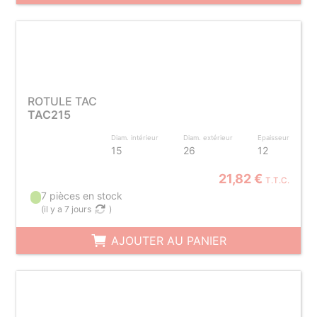
ROTULE TAC
TAC215
Diam. intérieur
Diam. extérieur
Epaisseur
15
26
12
21,82 €
T.T.C.
7 pièces en stock
(
il y a 7 jours
)
AJOUTER AU PANIER