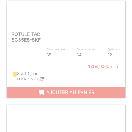
ROTULE TAC
SC35ES-SKF
Diam. intérieur
Diam. extérieur
Epaisseur
35
84
22
146,10 €
T.T.C.
8 à 10 jours
(
il y a 7 jours
)
AJOUTER AU PANIER