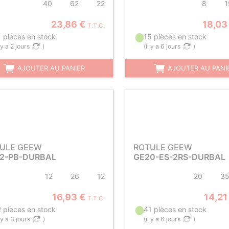
40
62
22
8
1
23,86 €
18,03
T.T.C.
1 pièces en stock
15 pièces en stock
l y a 2 jours
)
(
il y a 6 jours
)
AJOUTER AU PANIER
AJOUTER AU PANI
ULE GEEW
ROTULE GEEW
2-PB-DURBAL
GE20-ES-2RS-DURBAL
12
26
12
20
3
16,93 €
14,21
T.T.C.
2 pièces en stock
41 pièces en stock
l y a 3 jours
)
(
il y a 6 jours
)