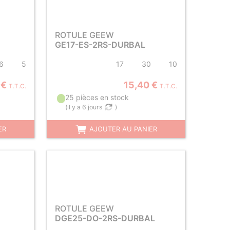
ROTULE GEEW
GE17-ES-2RS-DURBAL
6
5
17
30
10
 €
15,40 €
T.T.C.
T.T.C.
25 pièces en stock
(
il y a 6 jours
)
ER
AJOUTER AU PANIER
ROTULE GEEW
DGE25-DO-2RS-DURBAL