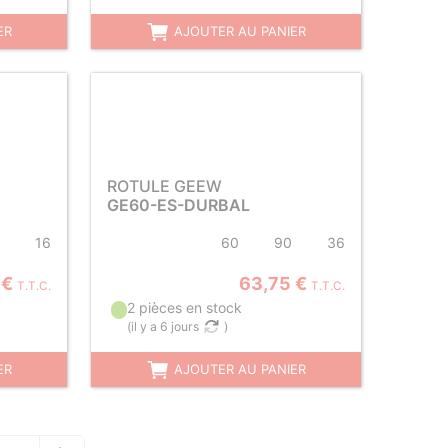
ER
AJOUTER AU PANIER
ROTULE GEEW
GE60-ES-DURBAL
16
60
90
36
 €
63,75 €
T.T.C.
T.T.C.
2 pièces en stock
(
il y a 6 jours
)
ER
AJOUTER AU PANIER