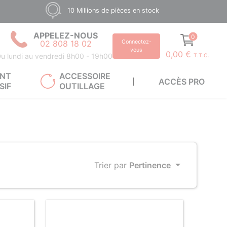
10 Millions de pièces en stock
APPELEZ-NOUS
0
02 808 18 02
Connectez-
vous
0,00 €
u lundi au vendredi 8h00 - 19h00
T.T.C.
ANT
ACCESSOIRE
ACCÈS PRO
SIF
OUTILLAGE
Trier par
Pertinence