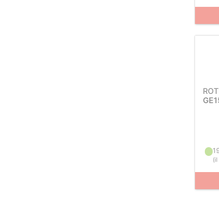
ROT
GE1
1
(
i