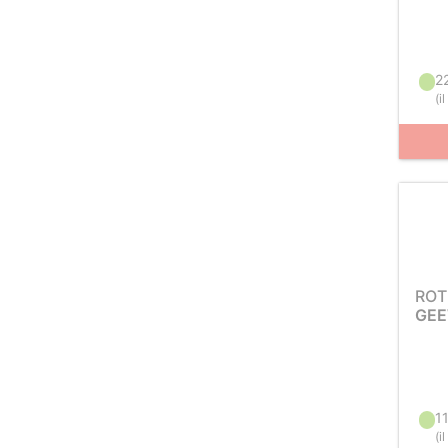
2
(
i
ROT
GEE
1
(
i