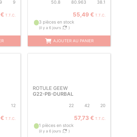
9
9
50.8
80.963
38.1
 €
55,49 €
T.T.C.
T.T.C.
3 pièces en stock
(
il y a 6 jours
)
ER
AJOUTER AU PANIER
ROTULE GEEW
G22-PB-DURBAL
5
12
22
42
20
 €
57,73 €
T.T.C.
T.T.C.
1 pièces en stock
(
il y a 6 jours
)