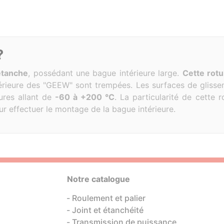
?
étanche
, possédant une bague intérieure large.
Cette rotu
térieure des "GEEW" sont trempées. Les surfaces de gliss
ures allant de
-60 à +200 °C
. La particularité de cette r
ur effectuer le montage de la bague intérieure.
Notre catalogue
Roulement et palier
Joint et étanchéité
Transmission de puissance