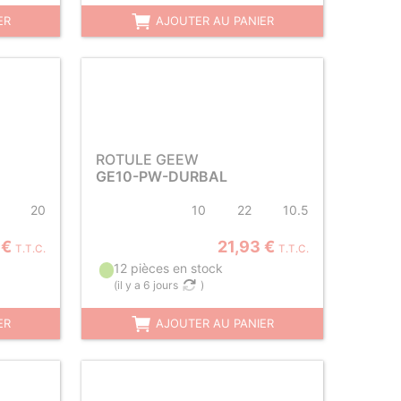
ER
AJOUTER AU PANIER
ROTULE GEEW
GE10-PW-DURBAL
20
10
22
10.5
 €
21,93 €
T.T.C.
T.T.C.
12 pièces en stock
(
il y a 6 jours
)
ER
AJOUTER AU PANIER