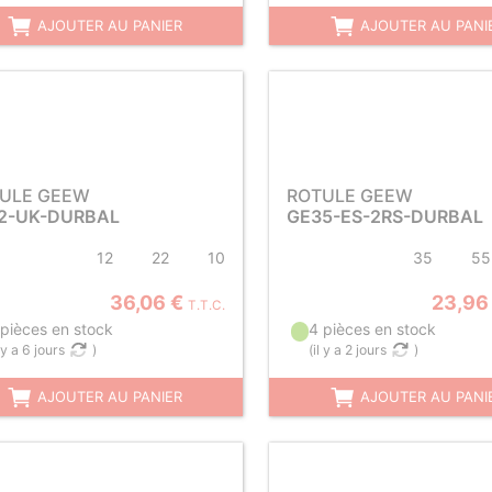
AJOUTER AU PANIER
AJOUTER AU PANI
ULE GEEW
ROTULE GEEW
2-UK-DURBAL
GE35-ES-2RS-DURBAL
12
22
10
35
55
36,06 €
23,96
T.T.C.
 pièces en stock
4 pièces en stock
l y a 6 jours
)
(
il y a 2 jours
)
AJOUTER AU PANIER
AJOUTER AU PANI