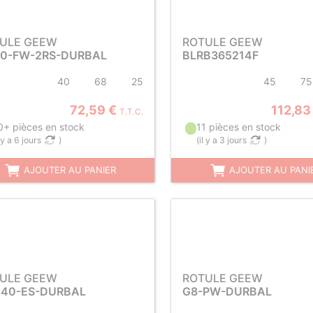
ULE GEEW
ROTULE GEEW
0-FW-2RS-DURBAL
BLRB365214F
40
68
25
45
75
72,59 €
112,83
T.T.C.
0+ pièces en stock
11 pièces en stock
l y a 6 jours
)
(
il y a 3 jours
)
AJOUTER AU PANIER
AJOUTER AU PANI
ULE GEEW
ROTULE GEEW
40-ES-DURBAL
G8-PW-DURBAL