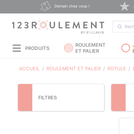
Loading...
Demain chez vous !
ROULEMENT
PRODUITS
ET PALIER
ACCUEIL
ROULEMENT ET PALIER
ROTULE
FILTRES