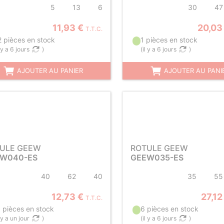
5
13
6
30
47
11,93 €
20,03
T.T.C.
2 pièces en stock
1 pièces en stock
l y a 6 jours
)
(
il y a 6 jours
)
AJOUTER AU PANIER
AJOUTER AU PANI
ULE GEEW
ROTULE GEEW
W040-ES
GEEW035-ES
40
62
40
35
55
12,73 €
27,12
T.T.C.
1 pièces en stock
6 pièces en stock
l y a un jour
)
(
il y a 6 jours
)