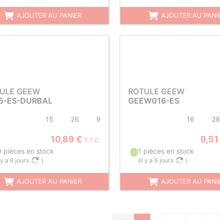
AJOUTER AU PANIER
AJOUTER AU PANI
ULE GEEW
ROTULE GEEW
5-ES-DURBAL
GEEW016-ES
15
26
9
16
28
10,89 €
9,51
T.T.C.
9 pièces en stock
1 pièces en stock
l y a 6 jours
)
(
il y a 6 jours
)
AJOUTER AU PANIER
AJOUTER AU PANI