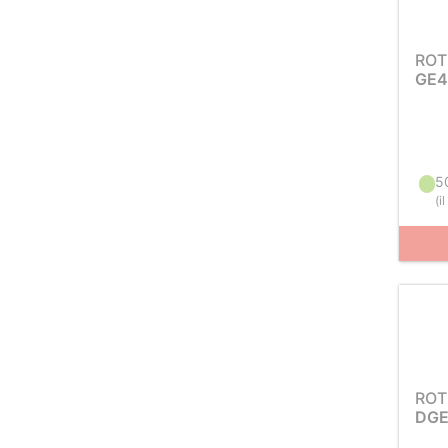
ROT
GE4
5
(
i
ROT
DGE