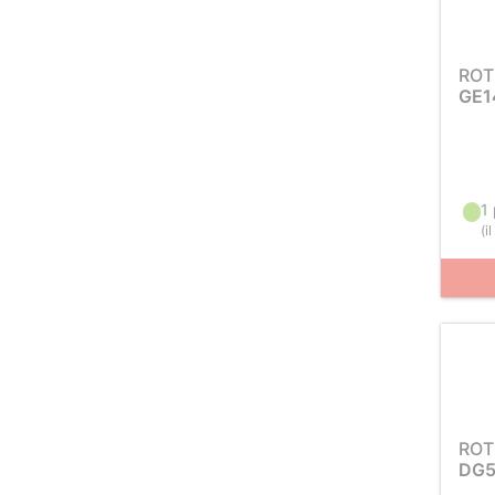
ROT
GE1
1
(
i
ROT
DG5