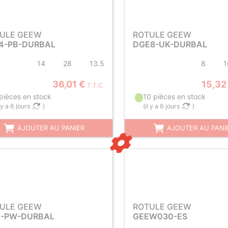
ULE GEEW
ROTULE GEEW
4-PB-DURBAL
DGE8-UK-DURBAL
14
28
13.5
8
1
36,01 €
15,32
T.T.C.
 pièces en stock
10 pièces en stock
l y a 6 jours
)
(
il y a 6 jours
)
AJOUTER AU PANIER
AJOUTER AU PANI
ULE GEEW
ROTULE GEEW
-PW-DURBAL
GEEW030-ES