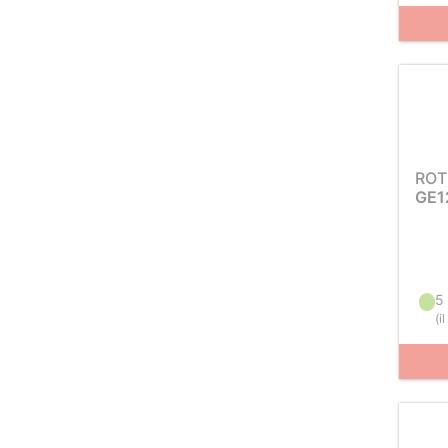
ROT
GE1
5
(
i