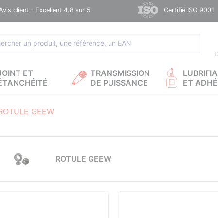
Avis client - Excellent 4.8 sur 5
Certifié ISO 9001
D
JOINT ET
TRANSMISSION
LUBRIFI
ÉTANCHÉITÉ
DE PUISSANCE
ET ADHÉ
ROTULE GEEW
ROTULE GEEW