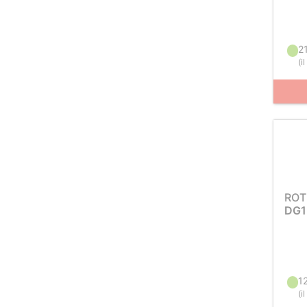
2
(
i
ROT
DG1
1
(
i