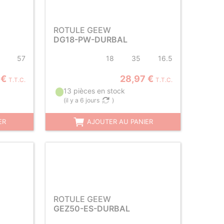
ROTULE GEEW
DG18-PW-DURBAL
57
18
35
16.5
 €
28,97 €
T.T.C.
T.T.C.
13 pièces en stock
(
il y a 6 jours
)
ER
AJOUTER AU PANIER
ROTULE GEEW
GEZ50-ES-DURBAL