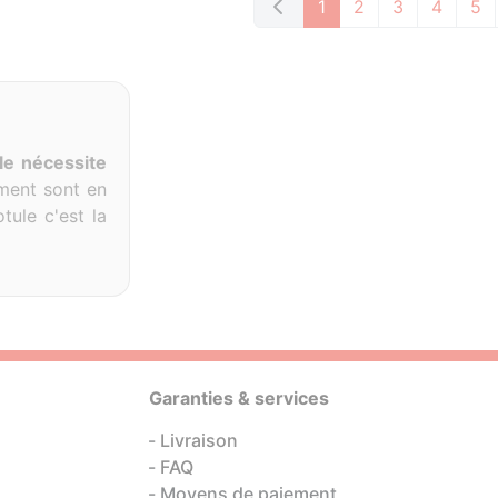
1
2
3
4
5
le nécessite
ement sont en
otule c'est la
Garanties & services
Livraison
FAQ
Moyens de paiement