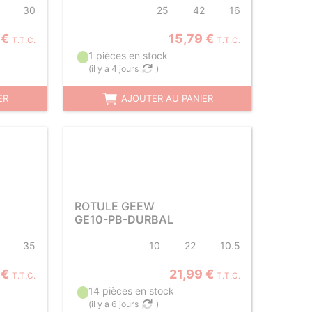
30
25
42
16
 €
15,79 €
T.T.C.
T.T.C.
1 pièces en stock
(
il y a 4 jours
)
ER
AJOUTER AU PANIER
ROTULE GEEW
GE10-PB-DURBAL
35
10
22
10.5
 €
21,99 €
T.T.C.
T.T.C.
14 pièces en stock
(
il y a 6 jours
)