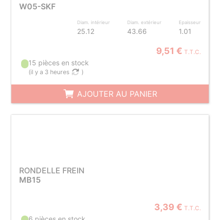
W05-SKF
Diam. intérieur
Diam. extérieur
Epaisseur
25.12
43.66
1.01
9,51 €
T.T.C.
15 pièces en stock
(
il y a 3 heures
)
AJOUTER AU PANIER
RONDELLE FREIN
MB15
3,39 €
T.T.C.
6 pièces en stock