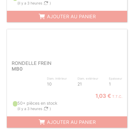
(
il y a 3 heures
)
AJOUTER AU PANIER
RONDELLE FREIN
MB0
Diam. intérieur
Diam. extérieur
Epaisseur
10
21
1
1,03 €
T.T.C.
50+ pièces en stock
(
il y a 3 heures
)
AJOUTER AU PANIER