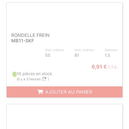
RONDELLE FREIN
MB11-SKF
Diam. intérieur
Diam. extérieur
Epaisseur
55
81
1.5
6,91 €
T.T.C.
16 pièces en stock
(
il y a 3 heures
)
AJOUTER AU PANIER