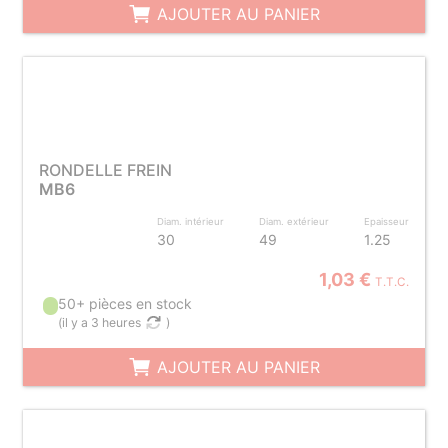
AJOUTER AU PANIER
RONDELLE FREIN
MB6
Diam. intérieur
Diam. extérieur
Epaisseur
30
49
1.25
1,03 €
T.T.C.
50+ pièces en stock
(
il y a 3 heures
)
AJOUTER AU PANIER