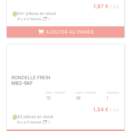
1,97 €
T.T.C.
50+ pièces en stock
(
il y a 3 heures
)
AJOUTER AU PANIER
RONDELLE FREIN
MB2-SKF
Diam. intérieur
Diam. extérieur
Epaisseur
15
28
1
1,34 €
T.T.C.
43 pièces en stock
(
il y a 3 heures
)