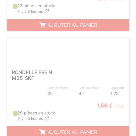
12 pièces en stock
(
il y a 3 heures
)
AJOUTER AU PANIER
RONDELLE FREIN
MB5-SKF
Diam. intérieur
Diam. extérieur
Epaisseur
25
42
1.25
1,56 €
T.T.C.
29 pièces en stock
(
il y a 3 heures
)
AJOUTER AU PANIER