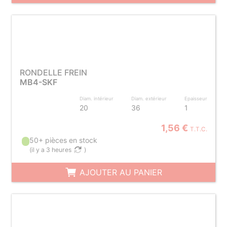
RONDELLE FREIN
MB4-SKF
Diam. intérieur
Diam. extérieur
Epaisseur
20
36
1
1,56 €
T.T.C.
50+ pièces en stock
(
il y a 3 heures
)
AJOUTER AU PANIER