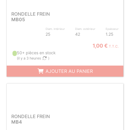
RONDELLE FREIN
MB05
Diam. intérieur
Diam. extérieur
Epaisseur
25
42
1.25
1,00 €
T.T.C.
50+ pièces en stock
(
il y a 3 heures
)
AJOUTER AU PANIER
RONDELLE FREIN
MB4