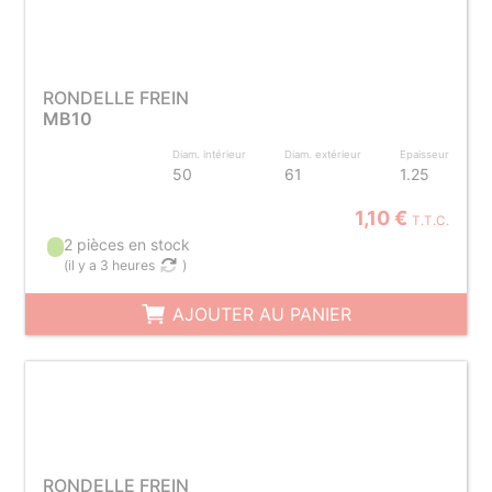
RONDELLE FREIN
MB10
Diam. intérieur
Diam. extérieur
Epaisseur
50
61
1.25
1,10 €
T.T.C.
2 pièces en stock
(
il y a 3 heures
)
AJOUTER AU PANIER
RONDELLE FREIN