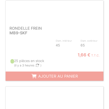
RONDELLE FREIN
MB9-SKF
Diam. intérieur
Diam. extérieur
45
65
1,66 €
T.T.C.
25 pièces en stock
(
il y a 3 heures
)
AJOUTER AU PANIER