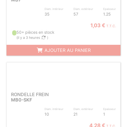
Diam. intérieur
Diam. extérieur
Epaisseur
35
57
1.25
1,03 €
T.T.C.
50+ pièces en stock
(
il y a 3 heures
)
AJOUTER AU PANIER
RONDELLE FREIN
MB0-SKF
Diam. intérieur
Diam. extérieur
Epaisseur
10
21
1
4,28 €
T.T.C.