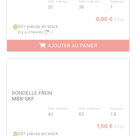
Diam. intérieur
Diam. extérieur
Epaisseur
20
36
1
0,96 €
T.T.C.
50+ pièces en stock
(
il y a 3 heures
)
AJOUTER AU PANIER
RONDELLE FREIN
MB8-SKF
Diam. intérieur
Diam. extérieur
Epaisseur
40
62
1.8
1,56 €
T.T.C.
50+ pièces en stock