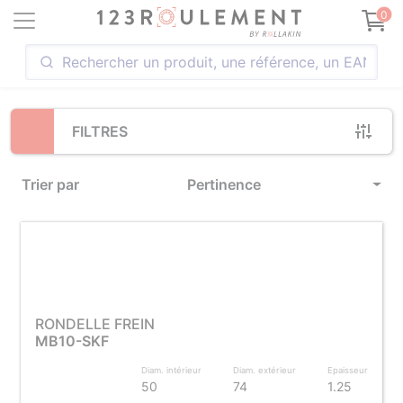
Loading...
0
FILTRES
Trier par
Pertinence
RONDELLE FREIN
MB10-SKF
Diam. intérieur
Diam. extérieur
Epaisseur
50
74
1.25