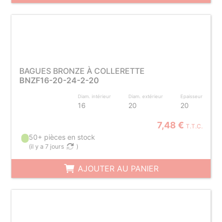
BAGUES BRONZE À COLLERETTE
BNZF16-20-24-2-20
Diam. intérieur
Diam. extérieur
Epaisseur
16
20
20
7,48 €
T.T.C.
50+ pièces en stock
(
il y a 7 jours
)
AJOUTER AU PANIER