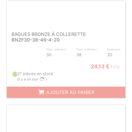
BAGUES BRONZE À COLLERETTE
BNZF30-38-46-4-20
Diam. intérieur
Diam. extérieur
Epaisseur
30
38
20
24,13 €
T.T.C.
27 pièces en stock
(
il y a un jour
)
AJOUTER AU PANIER