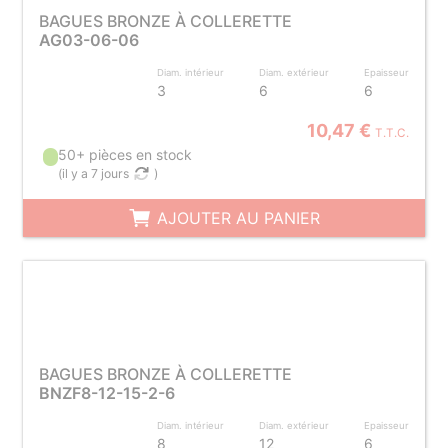
BAGUES BRONZE À COLLERETTE
AG03-06-06
Diam. intérieur
Diam. extérieur
Epaisseur
3
6
6
10,47 €
T.T.C.
50+ pièces en stock
(
il y a 7 jours
)
AJOUTER AU PANIER
BAGUES BRONZE À COLLERETTE
BNZF8-12-15-2-6
Diam. intérieur
Diam. extérieur
Epaisseur
8
12
6