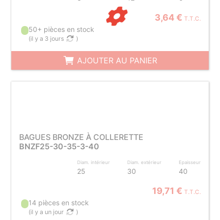
3,64 €
T.T.C.
50+ pièces en stock
(
il y a 3 jours
)
AJOUTER AU PANIER
BAGUES BRONZE À COLLERETTE
BNZF25-30-35-3-40
Diam. intérieur
Diam. extérieur
Epaisseur
25
30
40
19,71 €
T.T.C.
14 pièces en stock
(
il y a un jour
)