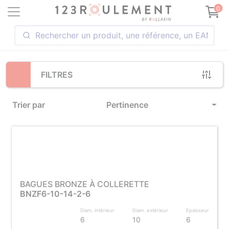
Loading...
0
FILTRES
Trier par
Pertinence
BAGUES BRONZE À COLLERETTE
BNZF6-10-14-2-6
Diam. intérieur
Diam. extérieur
Epaisseur
6
10
6