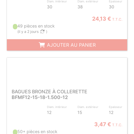
Diam. intérieur
Diam. extérieur
Epaisseur
30
38
30
24,13 €
T.T.C.
49 pièces en stock
(
il y a 2 jours
)
AJOUTER AU PANIER
BAGUES BRONZE À COLLERETTE
BFMF12-15-18-1.500-12
Diam. intérieur
Diam. extérieur
Epaisseur
12
15
12
3,47 €
T.T.C.
50+ pièces en stock