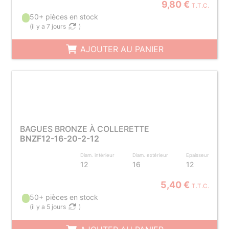
9,80 €
T.T.C.
50+ pièces en stock
(
il y a 7 jours
)
AJOUTER AU PANIER
BAGUES BRONZE À COLLERETTE
BNZF12-16-20-2-12
Diam. intérieur
Diam. extérieur
Epaisseur
12
16
12
5,40 €
T.T.C.
50+ pièces en stock
(
il y a 5 jours
)