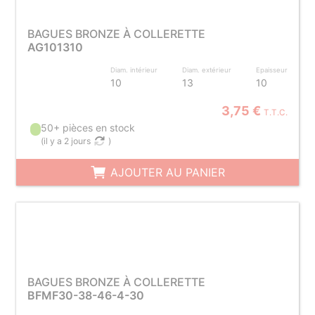
BAGUES BRONZE À COLLERETTE
AG101310
Diam. intérieur
Diam. extérieur
Epaisseur
10
13
10
3,75 €
T.T.C.
50+ pièces en stock
(
il y a 2 jours
)
AJOUTER AU PANIER
BAGUES BRONZE À COLLERETTE
BFMF30-38-46-4-30