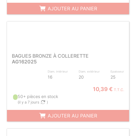
AJOUTER AU PANIER
BAGUES BRONZE À COLLERETTE
AG162025
Diam. intérieur
Diam. extérieur
Epaisseur
16
20
25
10,39 €
T.T.C.
50+ pièces en stock
(
il y a 7 jours
)
AJOUTER AU PANIER