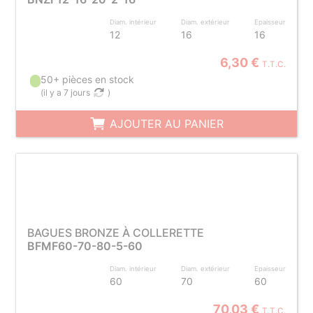
Diam. intérieur
Diam. extérieur
Epaisseur
12
16
16
6,30 €
T.T.C.
50+ pièces en stock
(
il y a 7 jours
)
AJOUTER AU PANIER
BAGUES BRONZE À COLLERETTE
BFMF60-70-80-5-60
Diam. intérieur
Diam. extérieur
Epaisseur
60
70
60
70,03 €
T.T.C.