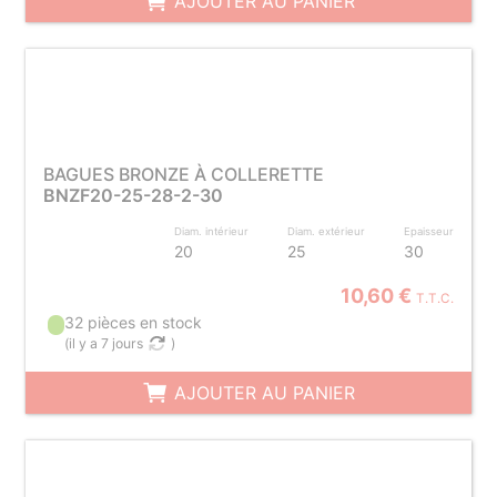
AJOUTER AU PANIER
BAGUES BRONZE À COLLERETTE
BNZF20-25-28-2-30
Diam. intérieur
Diam. extérieur
Epaisseur
20
25
30
10,60 €
T.T.C.
32 pièces en stock
(
il y a 7 jours
)
AJOUTER AU PANIER