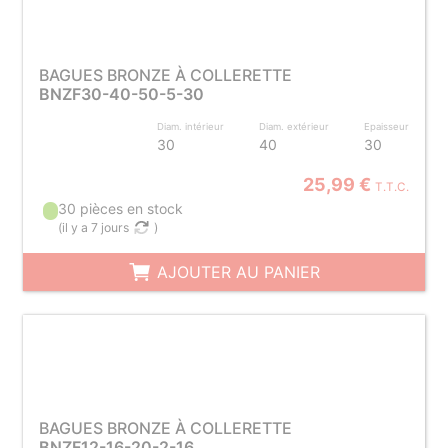
BAGUES BRONZE À COLLERETTE
BNZF30-40-50-5-30
Diam. intérieur
Diam. extérieur
Epaisseur
30
40
30
25,99 €
T.T.C.
30 pièces en stock
(
il y a 7 jours
)
AJOUTER AU PANIER
BAGUES BRONZE À COLLERETTE
BNZF12-16-20-2-16