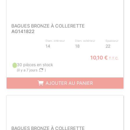
BAGUES BRONZE À COLLERETTE
AG141822
Diam. intérieur
Diam. extérieur
Epaisseur
14
18
22
10,10 €
T.T.C.
30 pièces en stock
(
il y a 7 jours
)
AJOUTER AU PANIER
BAGUES BRONZE À COLLERETTE