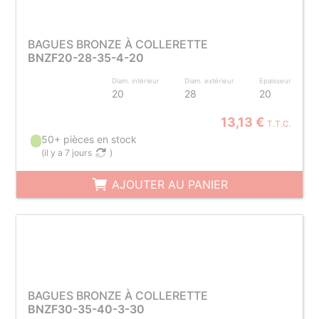
BAGUES BRONZE À COLLERETTE
BNZF20-28-35-4-20
Diam. intérieur
Diam. extérieur
Epaisseur
20
28
20
13,13 €
T.T.C.
50+ pièces en stock
(
il y a 7 jours
)
AJOUTER AU PANIER
BAGUES BRONZE À COLLERETTE
BNZF30-35-40-3-30