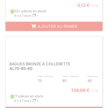
3,12 €
T.T.C.
50+ pièces en stock
(
il y a 7 jours
)
AJOUTER AU PANIER
BAGUES BRONZE À COLLERETTE
AL70-85-60
Diam. intérieur
Diam. extérieur
Epaisseur
70
85
60
136,09 €
T.T.C.
17 pièces en stock
(
il y a 7 jours
)