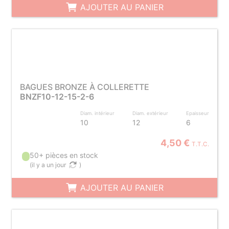
AJOUTER AU PANIER
BAGUES BRONZE À COLLERETTE
BNZF10-12-15-2-6
Diam. intérieur
Diam. extérieur
Epaisseur
10
12
6
4,50 €
T.T.C.
50+ pièces en stock
(
il y a un jour
)
AJOUTER AU PANIER