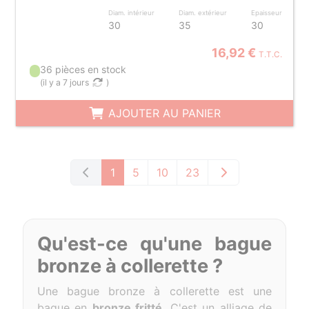
Diam. intérieur
Diam. extérieur
Epaisseur
30
35
30
16,92 €
T.T.C.
36 pièces en stock
(
il y a 7 jours
)
AJOUTER AU PANIER
1
5
10
23
Qu'est-ce qu'une bague
bronze à collerette ?
Une bague bronze à collerette est une
bague en
bronze fritté.
C'est un alliage de