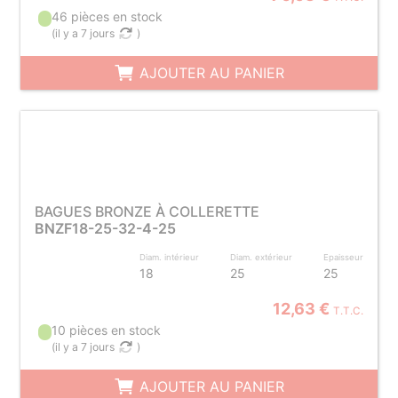
46 pièces en stock
(
il y a 7 jours
)
AJOUTER AU PANIER
BAGUES BRONZE À COLLERETTE
BNZF18-25-32-4-25
Diam. intérieur
Diam. extérieur
Epaisseur
18
25
25
12,63 €
T.T.C.
10 pièces en stock
(
il y a 7 jours
)
AJOUTER AU PANIER