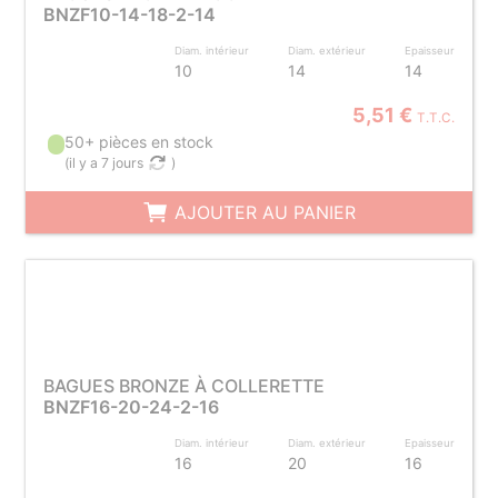
BNZF10-14-18-2-14
Diam. intérieur
Diam. extérieur
Epaisseur
10
14
14
5,51 €
T.T.C.
50+ pièces en stock
(
il y a 7 jours
)
AJOUTER AU PANIER
BAGUES BRONZE À COLLERETTE
BNZF16-20-24-2-16
Diam. intérieur
Diam. extérieur
Epaisseur
16
20
16