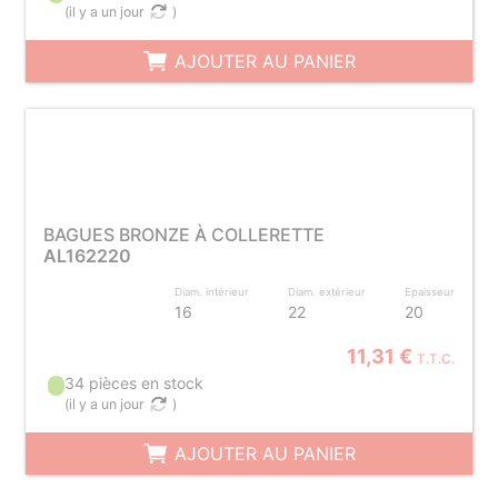
(
il y a un jour
)
AJOUTER AU PANIER
BAGUES BRONZE À COLLERETTE
AL162220
Diam. intérieur
Diam. extérieur
Epaisseur
16
22
20
11,31 €
T.T.C.
34 pièces en stock
(
il y a un jour
)
AJOUTER AU PANIER