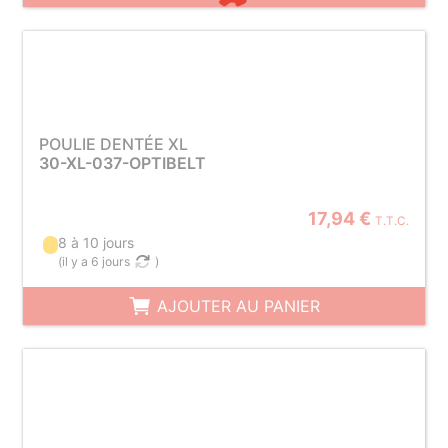
POULIE DENTÉE XL
30-XL-037-OPTIBELT
17,94 €
T.T.C.
8 à 10 jours
(
il y a 6 jours
)
AJOUTER AU PANIER