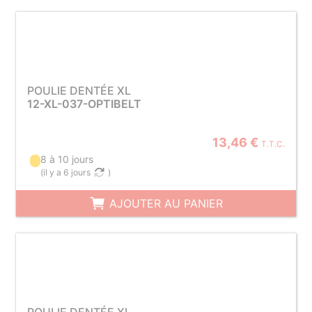
POULIE DENTÉE XL
12-XL-037-OPTIBELT
13,46 €
T.T.C.
8 à 10 jours
(
il y a 6 jours
)
AJOUTER AU PANIER