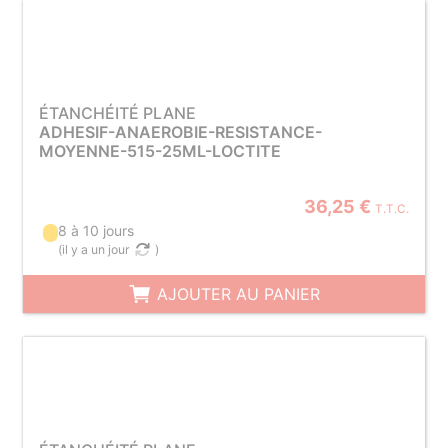
ÉTANCHÉITÉ PLANE
ADHESIF-ANAEROBIE-RESISTANCE-
MOYENNE-515-25ML-LOCTITE
36,25 €
T.T.C.
8 à 10 jours
(
il y a un jour
)
AJOUTER AU PANIER