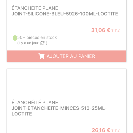
ÉTANCHÉITÉ PLANE
JOINT-SILICONE-BLEU-5926-100ML-LOCTITE
31,06 €
T.T.C.
50+ pièces en stock
(
il y a un jour
)
AJOUTER AU PANIER
ÉTANCHÉITÉ PLANE
JOINT-ETANCHEITE-MINCES-510-25ML-
LOCTITE
26,16 €
T.T.C.