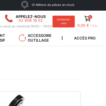
10 Millions de pièces en stock
APPELEZ-NOUS
0
02 808 18 02
Connectez-
vous
0,00 €
u lundi au vendredi 8h00 - 19h00
T.T.C.
ANT
ACCESSOIRE
ACCÈS PRO
SIF
OUTILLAGE