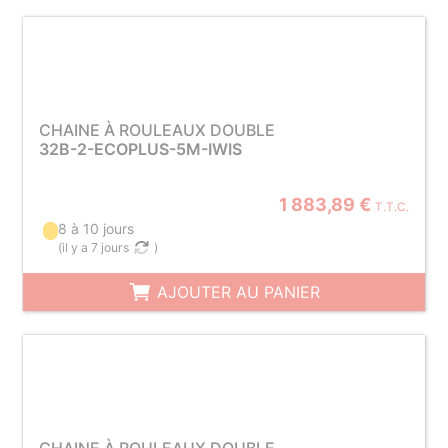
CHAINE À ROULEAUX DOUBLE
32B-2-ECOPLUS-5M-IWIS
1 883,89 €
T.T.C.
8 à 10 jours
(
il y a 7 jours
)
AJOUTER AU PANIER