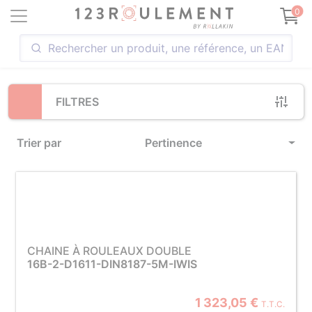
Loading...
0
FILTRES
Trier par
Pertinence
CHAINE À ROULEAUX DOUBLE
16B-2-D1611-DIN8187-5M-IWIS
1 323,05 €
T.T.C.