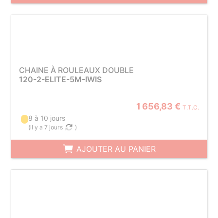
CHAINE À ROULEAUX DOUBLE
120-2-ELITE-5M-IWIS
1 656,83 €
T.T.C.
8 à 10 jours
(
il y a 7 jours
)
AJOUTER AU PANIER