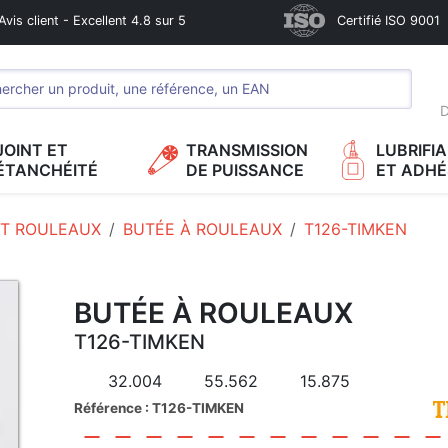
Avis client - Excellent 4.8 sur 5
Certifié ISO 9001
D
JOINT ET
TRANSMISSION
LUBRIFI
ÉTANCHÉITÉ
DE PUISSANCE
ET ADHÉ
T ROULEAUX
BUTÉE À ROULEAUX
T126-TIMKEN
BUTÉE À ROULEAUX
T126-TIMKEN
32.004
55.562
15.875
Référence : T126-TIMKEN