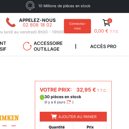
10 Millions de pièces en stock
APPELEZ-NOUS
0
02 808 18 02
Connectez-
vous
0,00 €
u lundi au vendredi 8h00 - 19h00
T.T.C.
ANT
ACCESSOIRE
ACCÈS PRO
SIF
OUTILLAGE
VOTRE PRIX:
32,95 €
T.T.C.
30 pièces en stock
(
il y a 6 jours
)
AJOUTER AU PANIER
Quantité
Prix