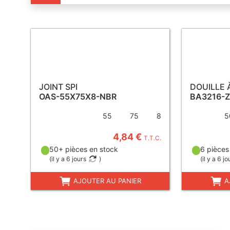
JOINT SPI
DOUILLE 
OAS-55X75X8-NBR
BA3216-Z
55
75
8
5
4,84 €
T.T.C.
50+ pièces en stock
6 pièces
(
il y a 6 jours
)
(
il y a 6 jo
AJOUTER AU PANIER
A