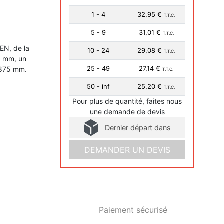
1 - 4
32,95 €
T.T.C.
5 - 9
31,01 €
T.T.C.
EN, de la
10 - 24
29,08 €
T.T.C.
4 mm, un
25 - 49
27,14 €
.875 mm.
T.T.C.
50 - inf
25,20 €
T.T.C.
Pour plus de quantité, faites nous
une demande de devis
Dernier départ dans
DEMANDER UN DEVIS
Paiement sécurisé