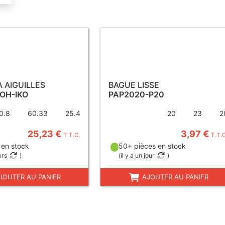
À AIGUILLES
BAGUE LISSE
OH-IKO
PAP2020-P20
0.8
60.33
25.4
20
23
2
25,23 €
3,97 €
T.T.C.
T.T.
 en stock
50+ pièces en stock
urs
)
(
il y a un jour
)
JOUTER AU PANIER
AJOUTER AU PANIER