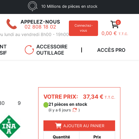
10 Millions de pièces en stock
APPELEZ-NOUS
0
02 808 18 02
Connectez-
vous
0,00 €
u lundi au vendredi 8h00 - 19h00
T.T.C.
ANT
ACCESSOIRE
ACCÈS PRO
SIF
OUTILLAGE
VOTRE PRIX:
37,34 €
T.T.C.
30
9
21 pièces en stock
(
il y a 6 jours
)
AJOUTER AU PANIER
Quantité
Prix