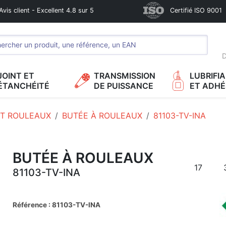
Avis client - Excellent 4.8 sur 5
Certifié ISO 9001
D
JOINT ET
TRANSMISSION
LUBRIFI
ÉTANCHÉITÉ
DE PUISSANCE
ET ADHÉ
T ROULEAUX
BUTÉE À ROULEAUX
81103-TV-INA
BUTÉE À ROULEAUX
17
81103-TV-INA
Référence : 81103-TV-INA