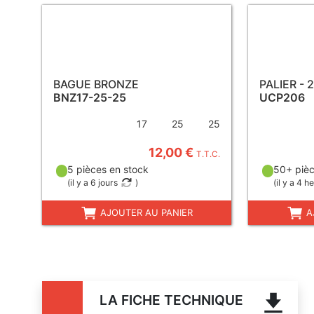
BAGUE BRONZE
PALIER - 
BNZ17-25-25
UCP206
17
25
25
12,00 €
T.T.C.
5 pièces en stock
50+ pièc
(
il y a 6 jours
)
(
il y a 4 h
AJOUTER AU PANIER
A
LA FICHE TECHNIQUE