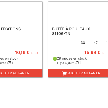
2 FIXATIONS
BUTÉE À ROULEAUX
81106-TN
30
47
1
10,16 €
15,94 €
T.T.C.
T.T.
es en stock
28 pièces en stock
eures
)
(
il y a 6 jours
)
JOUTER AU PANIER
AJOUTER AU PANIER