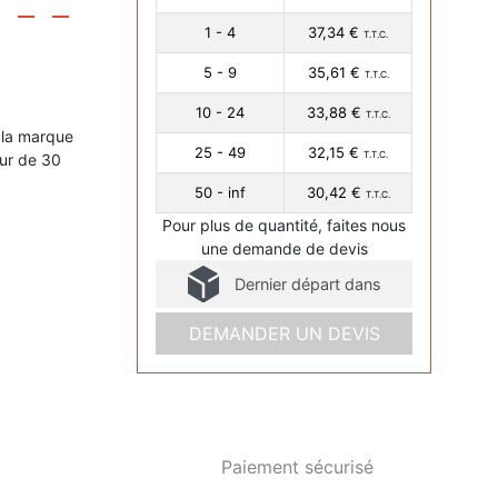
1 - 4
37,34 €
T.T.C.
5 - 9
35,61 €
T.T.C.
10 - 24
33,88 €
T.T.C.
 la marque
25 - 49
32,15 €
T.T.C.
eur de 30
50 - inf
30,42 €
T.T.C.
Pour plus de quantité, faites nous
une demande de devis
Dernier départ dans
DEMANDER UN DEVIS
Paiement sécurisé