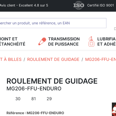
Avis client - Excellent 4.8 sur 5
Certifié ISO 9001
D
JOINT ET
TRANSMISSION
LUBRIFI
ÉTANCHÉITÉ
DE PUISSANCE
ET ADHÉ
 À BILLES
ROULEMENT DE GUIDAGE
MG206-FFU-E
ROULEMENT DE GUIDAGE
MG206-FFU-ENDURO
30
81
29
Référence : MG206-FFU-ENDURO