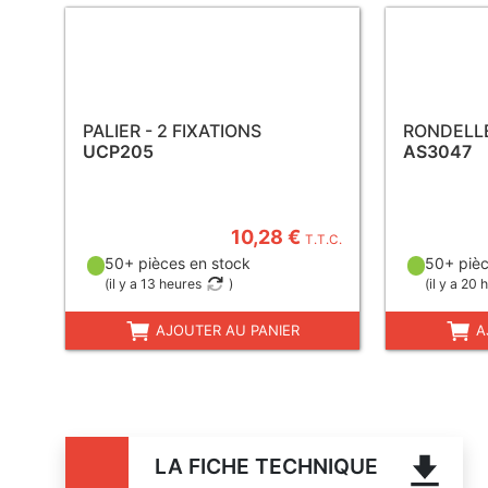
PALIER - 2 FIXATIONS
RONDELL
UCP205
AS3047
10,28 €
T.T.C.
50+ pièces en stock
50+ pièc
(
il y a 13 heures
)
(
il y a 20 
AJOUTER AU PANIER
A
LA FICHE TECHNIQUE