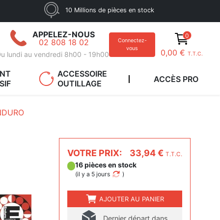
10 Millions de pièces en stock
APPELEZ-NOUS
0
02 808 18 02
Connectez-
vous
0,00 €
u lundi au vendredi 8h00 - 19h00
T.T.C.
ANT
ACCESSOIRE
ACCÈS PRO
SIF
OUTILLAGE
NDURO
VOTRE PRIX:
33,94 €
T.T.C.
16 pièces en stock
(
il y a 5 jours
)
AJOUTER AU PANIER
Dernier départ dans