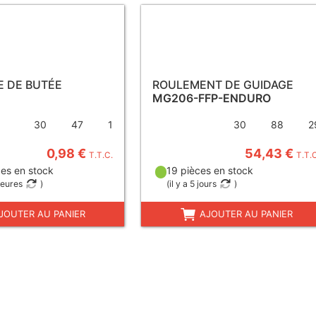
E DE BUTÉE
ROULEMENT DE GUIDAGE
MG206-FFP-ENDURO
30
47
1
30
88
2
0,98 €
54,43 €
T.T.C.
T.T.
es en stock
19 pièces en stock
heures
)
(
il y a 5 jours
)
JOUTER AU PANIER
AJOUTER AU PANIER