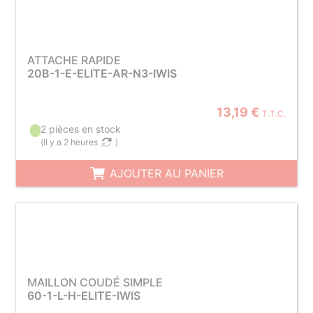
ATTACHE RAPIDE
20B-1-E-ELITE-AR-N3-IWIS
13,19 €
T.T.C.
2 pièces en stock
(
il y a 2 heures
)
AJOUTER AU PANIER
MAILLON COUDÉ SIMPLE
60-1-L-H-ELITE-IWIS