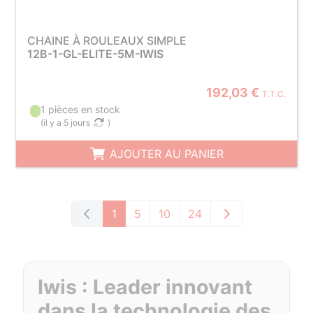
CHAINE À ROULEAUX SIMPLE
12B-1-GL-ELITE-5M-IWIS
192,03 €
T.T.C.
1 pièces en stock
(
il y a 5 jours
)
AJOUTER AU PANIER
1
5
10
24
Iwis : Leader innovant
dans la technologie des