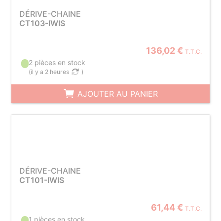
DÉRIVE-CHAINE
CT103-IWIS
136,02 €
T.T.C.
2 pièces en stock
(
il y a 2 heures
)
AJOUTER AU PANIER
DÉRIVE-CHAINE
CT101-IWIS
61,44 €
T.T.C.
1 pièces en stock