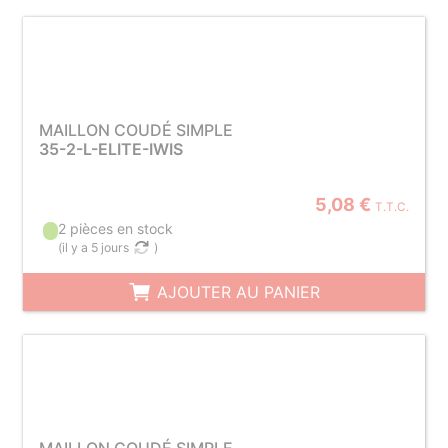
MAILLON COUDÉ SIMPLE
35-2-L-ELITE-IWIS
5,08 €
T.T.C.
2 pièces en stock
(
il y a 5 jours
)
AJOUTER AU PANIER