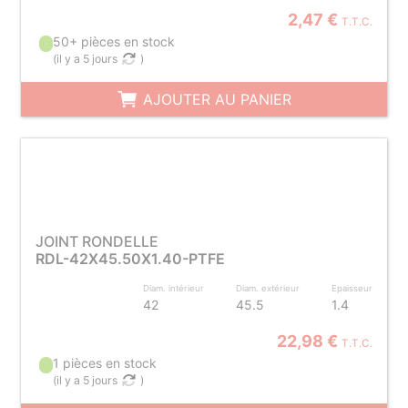
2,47 €
T.T.C.
50+ pièces en stock
(
il y a 5 jours
)
AJOUTER AU PANIER
JOINT RONDELLE
RDL-42X45.50X1.40-PTFE
Diam. intérieur
Diam. extérieur
Epaisseur
42
45.5
1.4
22,98 €
T.T.C.
1 pièces en stock
(
il y a 5 jours
)