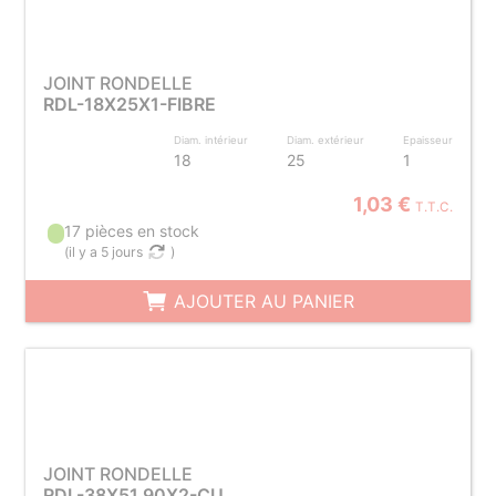
JOINT RONDELLE
RDL-18X25X1-FIBRE
Diam. intérieur
Diam. extérieur
Epaisseur
18
25
1
1,03 €
T.T.C.
17 pièces en stock
(
il y a 5 jours
)
AJOUTER AU PANIER
JOINT RONDELLE
RDL-38X51.90X2-CU