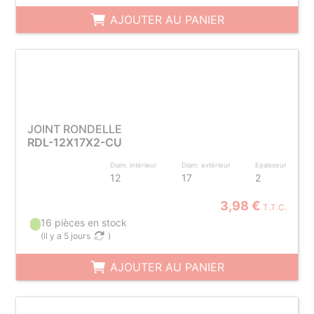
AJOUTER AU PANIER
JOINT RONDELLE
RDL-12X17X2-CU
Diam. intérieur
Diam. extérieur
Epaisseur
12
17
2
3,98 €
T.T.C.
16 pièces en stock
(
il y a 5 jours
)
AJOUTER AU PANIER