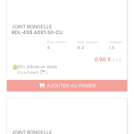
JOINT RONDELLE
RDL-4X8.40X1.50-CU
Diam. intérieur
Diam. extérieur
Epaisseur
4
8.4
1.5
0,96 €
T.T.C.
50+ pièces en stock
(
il y a 5 jours
)
AJOUTER AU PANIER
JOINT RONDELLE