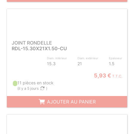
JOINT RONDELLE
RDL-15.30X21X1.50-CU
Diam. intérieur
Diam. extérieur
Epaisseur
15.3
21
1.5
5,93 €
T.T.C.
11 pièces en stock
(
il y a 5 jours
)
AJOUTER AU PANIER