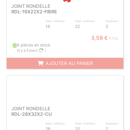
JOINT RONDELLE
RDL-16X22X2-FIBRE
Diam. intérieur
Diam. extérieur
Epaisseur
16
22
2
3,58 €
T.T.C.
6 pièces en stock
(
il y a 5 jours
)
AJOUTER AU PANIER
JOINT RONDELLE
RDL-28X32X2-CU
Diam. intérieur
Diam. extérieur
Epaisseur
28
32
2