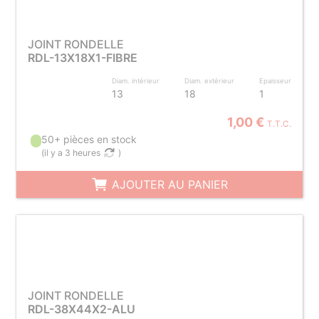
JOINT RONDELLE
RDL-13X18X1-FIBRE
Diam. intérieur
Diam. extérieur
Epaisseur
13
18
1
1,00 €
T.T.C.
50+ pièces en stock
(
il y a 3 heures
)
AJOUTER AU PANIER
JOINT RONDELLE
RDL-38X44X2-ALU