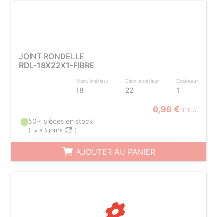
JOINT RONDELLE
RDL-18X22X1-FIBRE
Diam. intérieur
Diam. extérieur
Epaisseur
18
22
1
0,98 €
T.T.C.
50+ pièces en stock
(
il y a 5 jours
)
AJOUTER AU PANIER