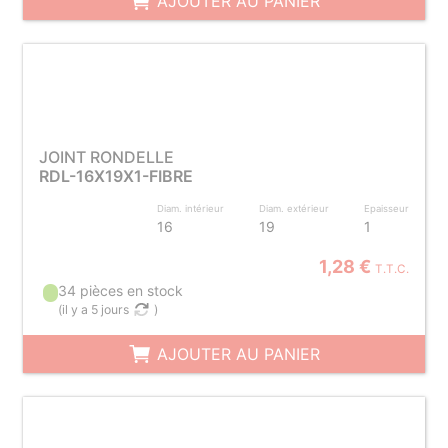
AJOUTER AU PANIER
JOINT RONDELLE
RDL-16X19X1-FIBRE
Diam. intérieur
Diam. extérieur
Epaisseur
16
19
1
1,28 €
T.T.C.
34 pièces en stock
(
il y a 5 jours
)
AJOUTER AU PANIER