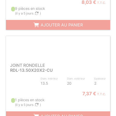
8,03 €
T.T.C.
9 pièces en stock
(
il y a 5 jours
)
AJOUTER AU PANIER
JOINT RONDELLE
RDL-13.50X20X2-CU
Diam. intérieur
Diam. extérieur
Epaisseur
13.5
20
2
7,37 €
T.T.C.
1 pièces en stock
(
il y a 5 jours
)