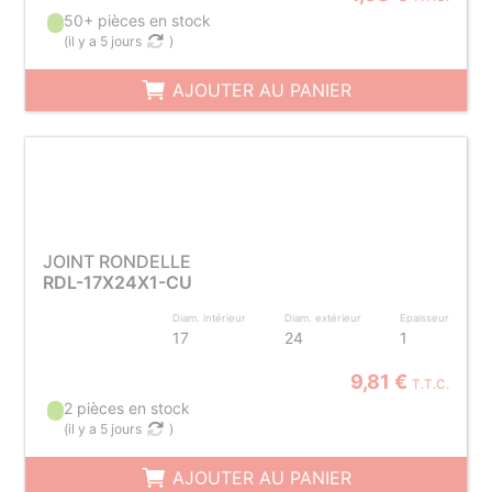
50+ pièces en stock
(
il y a 5 jours
)
AJOUTER AU PANIER
JOINT RONDELLE
RDL-17X24X1-CU
Diam. intérieur
Diam. extérieur
Epaisseur
17
24
1
9,81 €
T.T.C.
2 pièces en stock
(
il y a 5 jours
)
AJOUTER AU PANIER