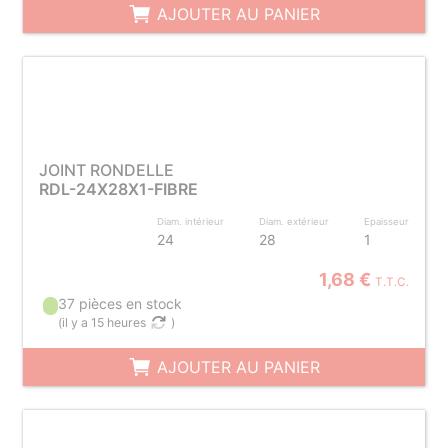
AJOUTER AU PANIER
JOINT RONDELLE
RDL-24X28X1-FIBRE
Diam. intérieur
Diam. extérieur
Epaisseur
24
28
1
1,68 €
T.T.C.
37 pièces en stock
(
il y a 15 heures
)
AJOUTER AU PANIER