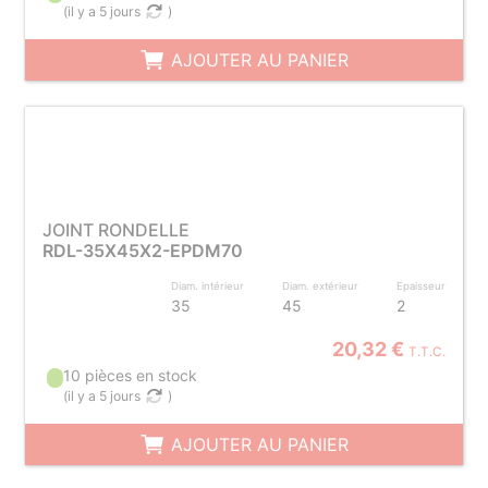
(
il y a 5 jours
)
AJOUTER AU PANIER
JOINT RONDELLE
RDL-35X45X2-EPDM70
Diam. intérieur
Diam. extérieur
Epaisseur
35
45
2
20,32 €
T.T.C.
10 pièces en stock
(
il y a 5 jours
)
AJOUTER AU PANIER