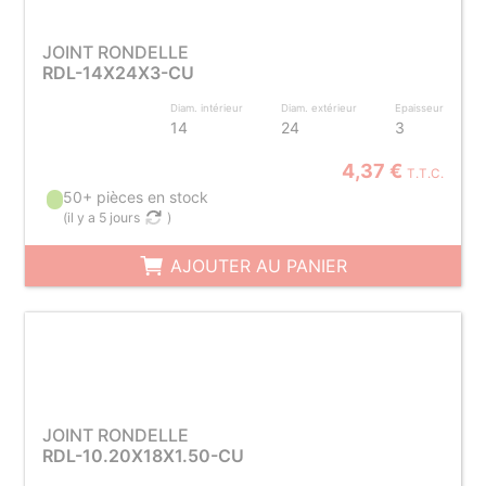
JOINT RONDELLE
RDL-14X24X3-CU
Diam. intérieur
Diam. extérieur
Epaisseur
14
24
3
4,37 €
T.T.C.
50+ pièces en stock
(
il y a 5 jours
)
AJOUTER AU PANIER
JOINT RONDELLE
RDL-10.20X18X1.50-CU