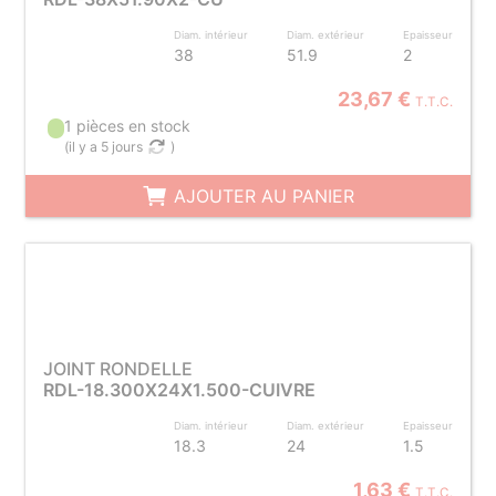
Diam. intérieur
Diam. extérieur
Epaisseur
38
51.9
2
23,67 €
T.T.C.
1 pièces en stock
(
il y a 5 jours
)
AJOUTER AU PANIER
JOINT RONDELLE
RDL-18.300X24X1.500-CUIVRE
Diam. intérieur
Diam. extérieur
Epaisseur
18.3
24
1.5
1,63 €
T.T.C.