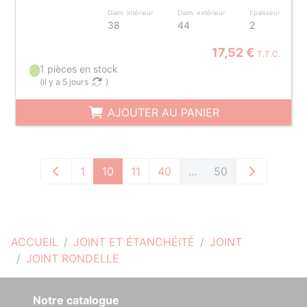
Diam. intérieur
Diam. extérieur
Epaisseur
38
44
2
17,52 €
T.T.C.
1 pièces en stock
(
il y a 5 jours
)
AJOUTER AU PANIER
1
10
11
40
...
50
ACCUEIL
JOINT ET ÉTANCHÉITÉ
JOINT
JOINT RONDELLE
Notre catalogue