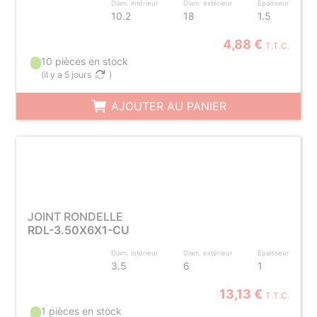
Diam. intérieur
Diam. extérieur
Epaisseur
10.2
18
1.5
4,88 €
T.T.C.
10 pièces en stock
(
il y a 5 jours
)
AJOUTER AU PANIER
JOINT RONDELLE
RDL-3.50X6X1-CU
Diam. intérieur
Diam. extérieur
Epaisseur
3.5
6
1
13,13 €
T.T.C.
1 pièces en stock