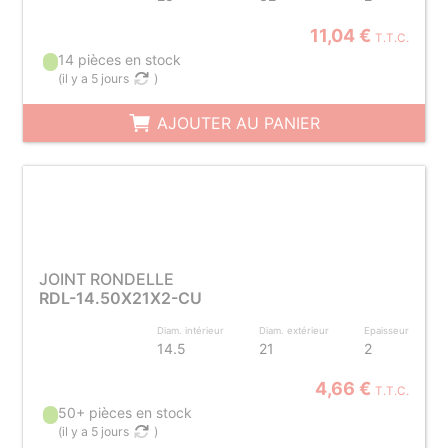
11,04 €
T.T.C.
14 pièces en stock
(
il y a 5 jours
)
AJOUTER AU PANIER
JOINT RONDELLE
RDL-14.50X21X2-CU
Diam. intérieur
Diam. extérieur
Epaisseur
14.5
21
2
4,66 €
T.T.C.
50+ pièces en stock
(
il y a 5 jours
)