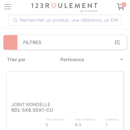
Loading...
0
FILTRES
Trier par
Pertinence
JOINT RONDELLE
RDL-5X8.50X1-CU
Diam. intérieur
Diam. extérieur
Epaisseur
5
8.5
1