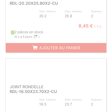
RDL-20.20X25.80X2-CU
Diam. intérieur
Diam. extérieur
Epaisseur
20.2
25.8
2
8,45 €
T.T.C.
2 pièces en stock
(
il y a 5 jours
)
AJOUTER AU PANIER
JOINT RONDELLE
RDL-16.50X23.70X2-CU
Diam. intérieur
Diam. extérieur
Epaisseur
16.5
23.7
2