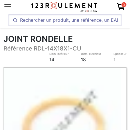
0
JOINT RONDELLE
Référence RDL-14X18X1-CU
Diam. intérieur
Diam. extérieur
Epaisseur
14
18
1