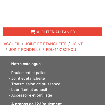
AJOUTER AU PANIER
ACCUEIL
JOINT ET ÉTANCHÉITÉ
JOINT
JOINT RONDELLE
RDL-14X18X1-CU
Notre catalogue
Roulement et palier
Joint et étanchéité
Transmission de puissance
Lubrifiant et adhésif
Accessoire et outillage
A propos de 123Roulement