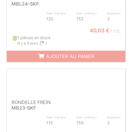
MBL24-SKF
Diam. intérieur
Diam. extérieur
Epaisseur
120
152
2
40,03 €
T.T.C.
1 pièces en stock
(
il y a 5 jours
)
AJOUTER AU PANIER
RONDELLE FREIN
MB23-SKF
Diam. intérieur
Diam. extérieur
Epaisseur
115
159
2