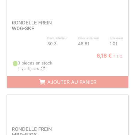
RONDELLE FREIN
W06-SKF
Diam. intérieur
Diam. extérieur
Epaisseur
30.3
48.81
1.01
6,18 €
T.T.C.
3 pièces en stock
(
il y a 5 jours
)
AJOUTER AU PANIER
RONDELLE FREIN
MB0-INOX