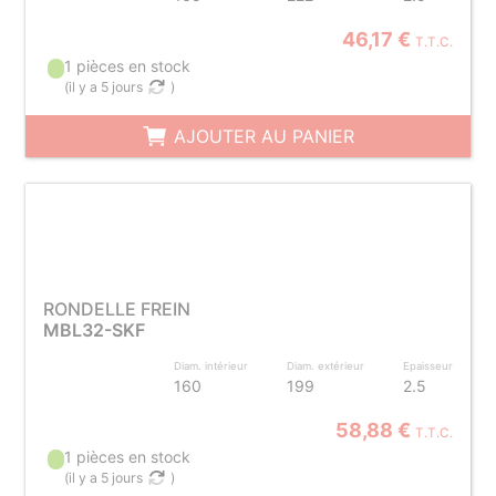
46,17 €
T.T.C.
1 pièces en stock
(
il y a 5 jours
)
AJOUTER AU PANIER
RONDELLE FREIN
MBL32-SKF
Diam. intérieur
Diam. extérieur
Epaisseur
160
199
2.5
58,88 €
T.T.C.
1 pièces en stock
(
il y a 5 jours
)