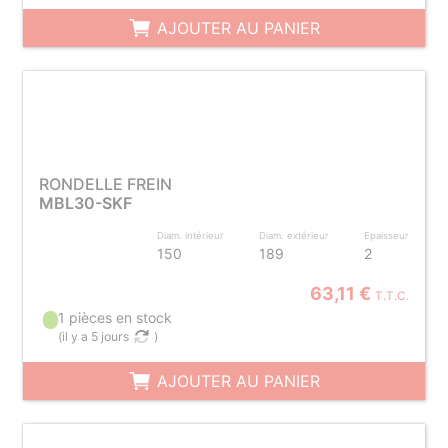
AJOUTER AU PANIER
RONDELLE FREIN
MBL30-SKF
Diam. intérieur
Diam. extérieur
Epaisseur
150
189
2
63,11 €
T.T.C.
1 pièces en stock
(
il y a 5 jours
)
AJOUTER AU PANIER