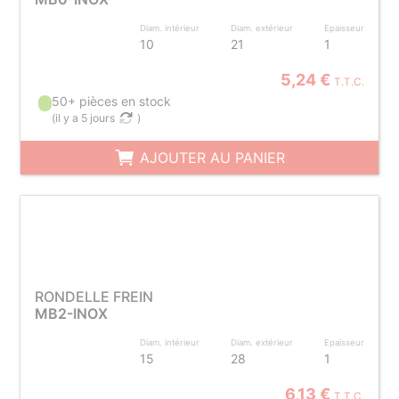
Diam. intérieur
Diam. extérieur
Epaisseur
10
21
1
5,24 €
T.T.C.
50+ pièces en stock
(
il y a 5 jours
)
AJOUTER AU PANIER
RONDELLE FREIN
MB2-INOX
Diam. intérieur
Diam. extérieur
Epaisseur
15
28
1
6,13 €
T.T.C.