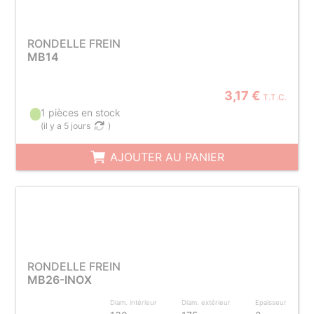
RONDELLE FREIN
MB14
3,17 €
T.T.C.
1 pièces en stock
(
il y a 5 jours
)
AJOUTER AU PANIER
RONDELLE FREIN
MB26-INOX
Diam. intérieur
Diam. extérieur
Epaisseur