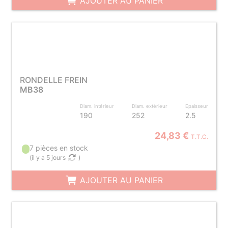
AJOUTER AU PANIER
RONDELLE FREIN
MB38
Diam. intérieur
Diam. extérieur
Epaisseur
190
252
2.5
24,83 €
T.T.C.
7 pièces en stock
(
il y a 5 jours
)
AJOUTER AU PANIER