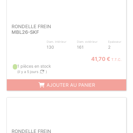
RONDELLE FREIN
MBL26-SKF
Diam. intérieur
Diam. extérieur
Epaisseur
130
161
2
41,70 €
T.T.C.
1 pièces en stock
(
il y a 5 jours
)
AJOUTER AU PANIER
RONDELLE FREIN