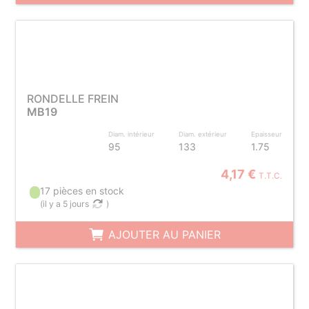
RONDELLE FREIN
MB19
Diam. intérieur
Diam. extérieur
Epaisseur
95
133
1.75
4,17 €
T.T.C.
17 pièces en stock
(
il y a 5 jours
)
AJOUTER AU PANIER