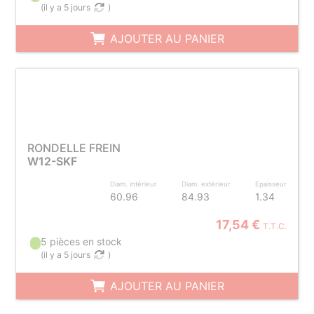
(
il y a 5 jours
)
AJOUTER AU PANIER
RONDELLE FREIN
W12-SKF
Diam. intérieur
Diam. extérieur
Epaisseur
60.96
84.93
1.34
17,54 €
T.T.C.
5 pièces en stock
(
il y a 5 jours
)
AJOUTER AU PANIER