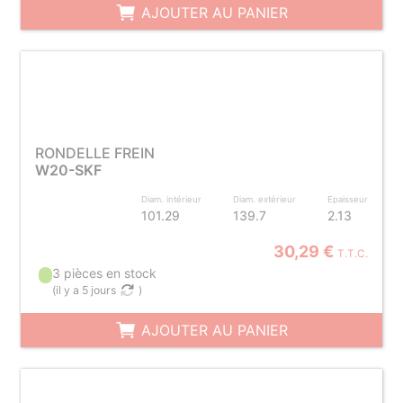
AJOUTER AU PANIER
RONDELLE FREIN
W20-SKF
Diam. intérieur
Diam. extérieur
Epaisseur
101.29
139.7
2.13
30,29 €
T.T.C.
3 pièces en stock
(
il y a 5 jours
)
AJOUTER AU PANIER