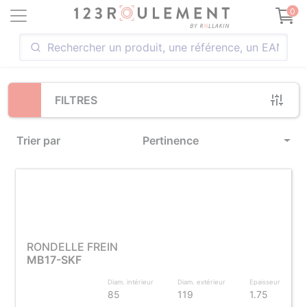
Loading...
0
FILTRES
Trier par
Pertinence
RONDELLE FREIN
MB17-SKF
Diam. intérieur
Diam. extérieur
Epaisseur
85
119
1.75