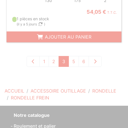
130
175
2
54,05 €
T.T.C.
1 pièces en stock
(
il y a 5 jours
)
AJOUTER AU PANIER
1
2
3
5
6
ACCUEIL
ACCESSOIRE OUTILLAGE
RONDELLE
RONDELLE FREIN
Notre catalogue
Roulement et palier