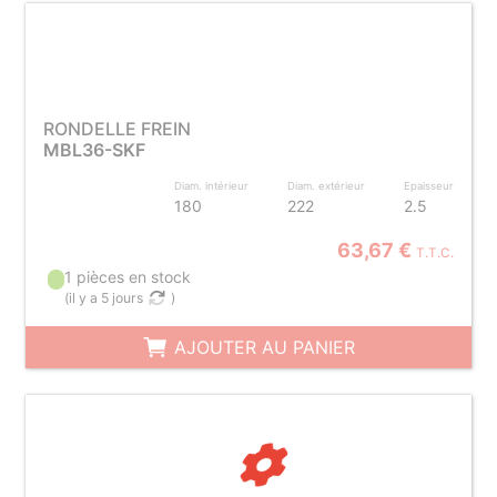
RONDELLE FREIN
MBL36-SKF
Diam. intérieur
Diam. extérieur
Epaisseur
180
222
2.5
63,67 €
T.T.C.
1 pièces en stock
(
il y a 5 jours
)
AJOUTER AU PANIER