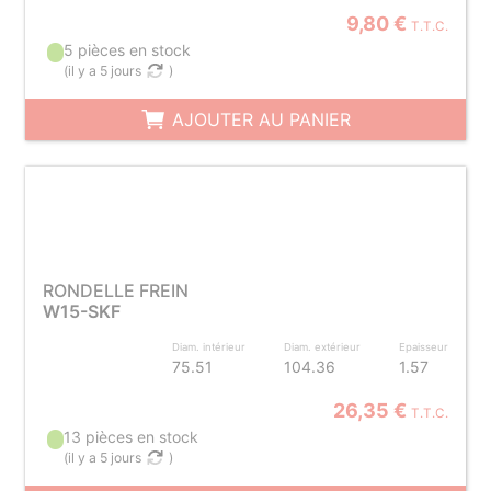
9,80 €
T.T.C.
5 pièces en stock
(
il y a 5 jours
)
AJOUTER AU PANIER
RONDELLE FREIN
W15-SKF
Diam. intérieur
Diam. extérieur
Epaisseur
75.51
104.36
1.57
26,35 €
T.T.C.
13 pièces en stock
(
il y a 5 jours
)