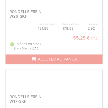
RONDELLE FREIN
W26-SKF
Diam. intérieur
Diam. extérieur
Epaisseur
131.85
178.58
2.92
55,25 €
T.T.C.
1 pièces en stock
(
il y a 5 jours
)
AJOUTER AU PANIER
RONDELLE FREIN
W17-SKF