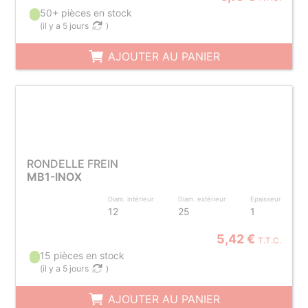
50+ pièces en stock
(
il y a 5 jours
)
AJOUTER AU PANIER
RONDELLE FREIN
MB1-INOX
Diam. intérieur
Diam. extérieur
Epaisseur
12
25
1
5,42 €
T.T.C.
15 pièces en stock
(
il y a 5 jours
)
AJOUTER AU PANIER