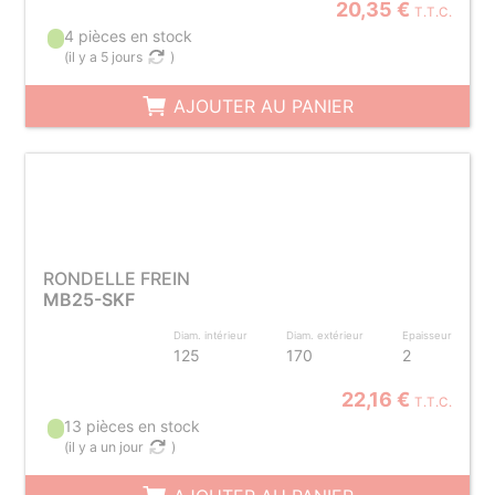
20,35 €
T.T.C.
4 pièces en stock
(
il y a 5 jours
)
AJOUTER AU PANIER
RONDELLE FREIN
MB25-SKF
Diam. intérieur
Diam. extérieur
Epaisseur
125
170
2
22,16 €
T.T.C.
13 pièces en stock
(
il y a un jour
)