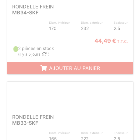
RONDELLE FREIN
MB34-SKF
Diam. intérieur
Diam. extérieur
Epaisseur
170
232
2.5
44,49 €
T.T.C.
2 pièces en stock
(
il y a 5 jours
)
AJOUTER AU PANIER
RONDELLE FREIN
MB33-SKF
Diam. intérieur
Diam. extérieur
Epaisseur
165
222
2.5