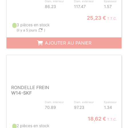
Diam. intérieur
Diam. extérieur
Epaisseur
86.23
117.47
1.57
25,23 €
T.T.C.
3 pièces en stock
(
il y a 5 jours
)
AJOUTER AU PANIER
RONDELLE FREIN
W14-SKF
Diam. intérieur
Diam. extérieur
Epaisseur
70.89
97.23
1.34
18,62 €
T.T.C.
2 pièces en stock