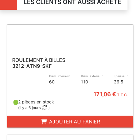
LES CLIENTS ONT AUSSI ACHETÉ
ROULEMENT À BILLES
3212-ATN9-SKF
Diam. intérieur
Diam. extérieur
Epaisseur
60
110
36.5
171,06 €
T.T.C.
2 pièces en stock
(
il y a 6 jours
)
AJOUTER AU PANIER