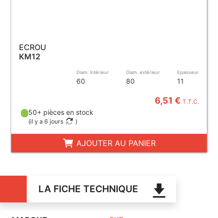
ECROU
KM12
Diam. intérieur
Diam. extérieur
Epaisseur
60
80
11
6,51 €
T.T.C.
50+ pièces en stock
(
il y a 6 jours
)
AJOUTER AU PANIER
LA FICHE TECHNIQUE