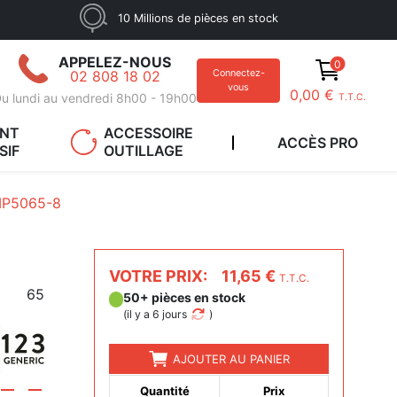
10 Millions de pièces en stock
APPELEZ-NOUS
0
02 808 18 02
Connectez-
vous
0,00 €
u lundi au vendredi 8h00 - 19h00
T.T.C.
ANT
ACCESSOIRE
ACCÈS PRO
SIF
OUTILLAGE
P5065-8
VOTRE PRIX:
11,65 €
T.T.C.
65
50+ pièces en stock
(
il y a 6 jours
)
AJOUTER AU PANIER
Quantité
Prix