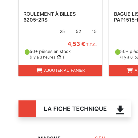
ROULEMENT À BILLES
BAGUE LI
6205-2RS
PAP1515-
25
52
15
4,53 €
T.T.C.
50+ pièces en stock
50+ pièc
(
il y a 3 heures
)
(
il y a 6 jo
AJOUTER AU PANIER
A
LA FICHE TECHNIQUE