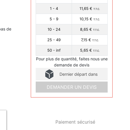
1 - 4
11,65 €
T.T.C.
5 - 9
10,15 €
T.T.C.
pas de
10 - 24
8,65 €
T.T.C.
25 - 49
7,15 €
T.T.C.
50 - inf
5,65 €
T.T.C.
Pour plus de quantité, faites nous une
demande de devis
Dernier départ dans
DEMANDER UN DEVIS
Paiement sécurisé