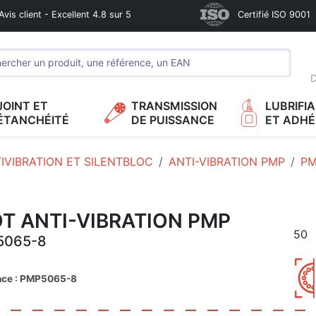
Avis client - Excellent 4.8 sur 5
Certifié ISO 9001
D
JOINT ET
TRANSMISSION
LUBRIFI
ÉTANCHÉITÉ
DE PUISSANCE
ET ADHÉ
IVIBRATION ET SILENTBLOC
ANTI-VIBRATION PMP
PM
T ANTI-VIBRATION PMP
50
5065-8
nce : PMP5065-8