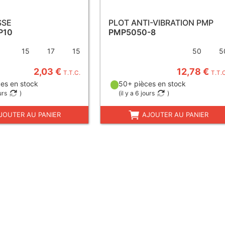
SSE
PLOT ANTI-VIBRATION PMP
P10
PMP5050-8
15
17
15
50
5
2,03 €
12,78 €
T.T.C.
T.T.
es en stock
50+ pièces en stock
urs
)
(
il y a 6 jours
)
JOUTER AU PANIER
AJOUTER AU PANIER