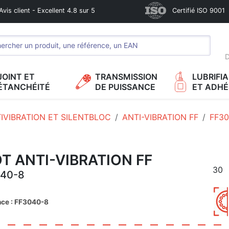
Avis client - Excellent 4.8 sur 5
Certifié ISO 9001
D
JOINT ET
TRANSMISSION
LUBRIFI
ÉTANCHÉITÉ
DE PUISSANCE
ET ADHÉ
IVIBRATION ET SILENTBLOC
ANTI-VIBRATION FF
FF30
T ANTI-VIBRATION FF
30
40-8
nce : FF3040-8