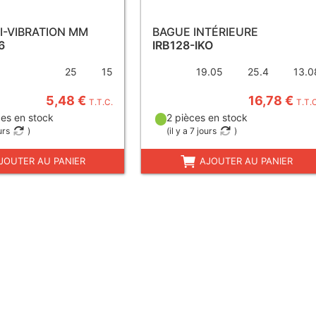
I-VIBRATION MM
BAGUE INTÉRIEURE
6
IRB128-IKO
25
15
19.05
25.4
13.0
5,48 €
16,78 €
T.T.C.
T.T.
es en stock
2 pièces en stock
urs
)
(
il y a 7 jours
)
JOUTER AU PANIER
AJOUTER AU PANIER