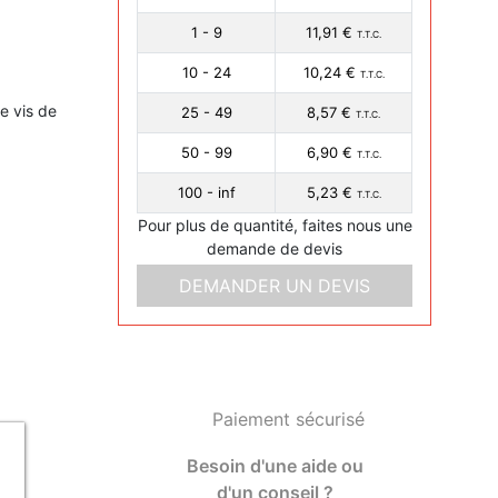
1 - 9
11,91 €
T.T.C.
10 - 24
10,24 €
T.T.C.
e vis de
25 - 49
8,57 €
T.T.C.
50 - 99
6,90 €
T.T.C.
100 - inf
5,23 €
T.T.C.
Pour plus de quantité, faites nous une
demande de devis
DEMANDER UN DEVIS
Paiement sécurisé
Besoin d'une aide ou
d'un conseil ?