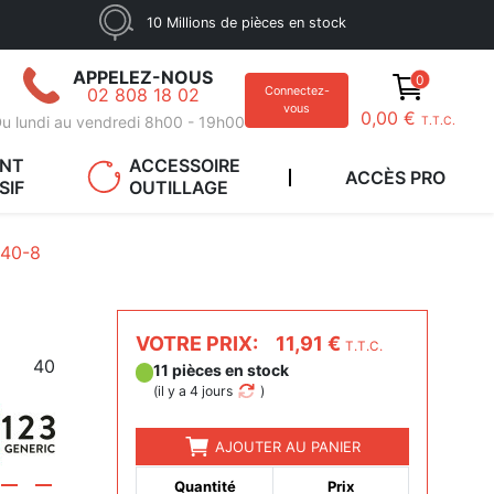
10 Millions de pièces en stock
APPELEZ-NOUS
0
02 808 18 02
Connectez-
vous
0,00 €
u lundi au vendredi 8h00 - 19h00
T.T.C.
ANT
ACCESSOIRE
ACCÈS PRO
SIF
OUTILLAGE
40-8
VOTRE PRIX:
11,91 €
T.T.C.
40
11 pièces en stock
(
il y a 4 jours
)
AJOUTER AU PANIER
Quantité
Prix