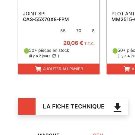
JOINT SPI
PLOT ANT
OAS-55X70X8-FPM
MM2515-
55
70
8
20,06 €
T.T.C.
50+ pièces en stock
50+ pièc
(
il y a 2 jours
)
(
il y a 4 jo
AJOUTER AU PANIER
A
LA FICHE TECHNIQUE