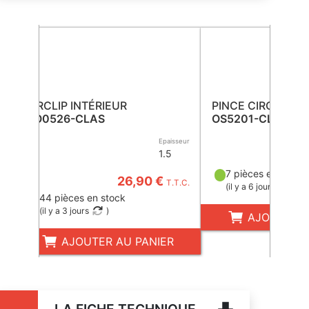
CIRCLIP INTÉRIEUR
PINCE CIRCLIP
CO0526-CLAS
OS5201-CLAS
Epaisseur
1.5
7 pièces en stock
26,90 €
T.T.C.
(
il y a 6 jours
)
44 pièces en stock
(
il y a 3 jours
)
AJOUTER A
AJOUTER AU PANIER