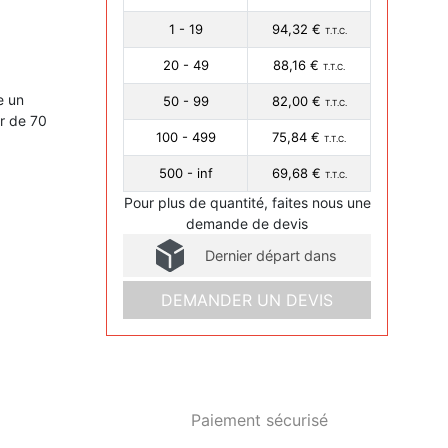
1 - 19
94,32 €
T.T.C.
20 - 49
88,16 €
T.T.C.
e un
50 - 99
82,00 €
T.T.C.
r de 70
100 - 499
75,84 €
T.T.C.
500 - inf
69,68 €
T.T.C.
Pour plus de quantité, faites nous une
demande de devis
Dernier départ dans
DEMANDER UN DEVIS
Paiement sécurisé