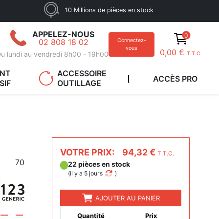
10 Millions de pièces en stock
APPELEZ-NOUS
0
02 808 18 02
Connectez-
vous
0,00 €
u lundi au vendredi 8h00 - 19h00
T.T.C.
ANT
ACCESSOIRE
ACCÈS PRO
SIF
OUTILLAGE
VOTRE PRIX:
94,32 €
T.T.C.
70
22 pièces en stock
(
il y a 5 jours
)
AJOUTER AU PANIER
Quantité
Prix