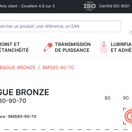
Avis client - Excellent 4.8 sur 5
Certifié ISO 9001
D
JOINT ET
TRANSMISSION
LUBRIFI
ÉTANCHÉITÉ
DE PUISSANCE
ET ADHÉ
BAGUE BRONZE
BMS80-90-70
GUE BRONZE
80
90
80-90-70
nce : BMS80-90-70