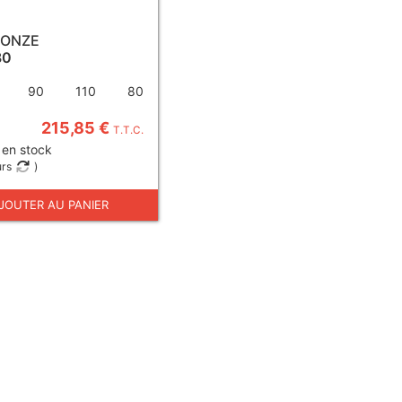
RONZE
80
90
110
80
215,85 €
T.T.C.
 en stock
urs
)
JOUTER AU PANIER