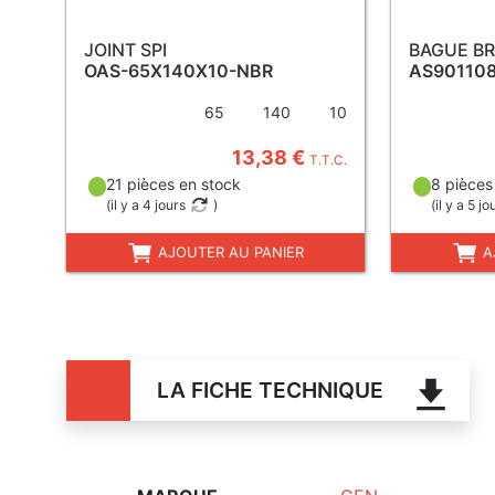
JOINT SPI
BAGUE B
OAS-65X140X10-NBR
AS90110
65
140
10
13,38 €
T.T.C.
21 pièces en stock
8 pièces
(
il y a 4 jours
)
(
il y a 5 jo
AJOUTER AU PANIER
A
LA FICHE TECHNIQUE